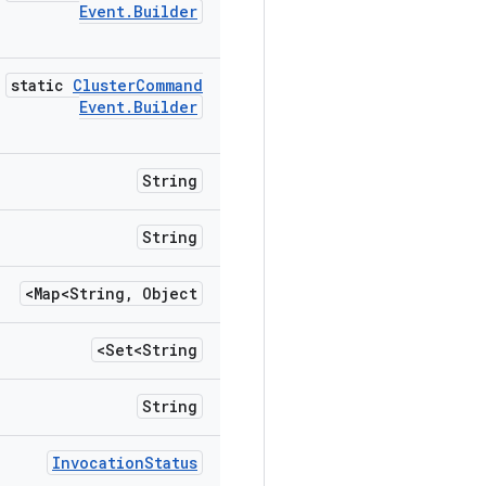
Event
.
Builder
static
Cluster
Command
Event
.
Builder
String
String
Map<String
,
Object>
Set<String>
String
Invocation
Status