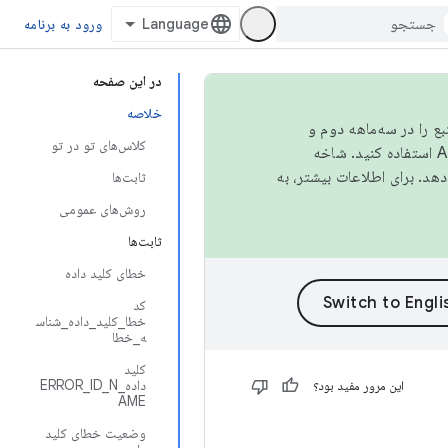
ورود به برنامه
در این صفحه
خلاصه
نبع را در سه‌ماهه دوم و
کلاس‌های تو در تو
استفاده کنید. شاخه
ثابت‌ها
روش‌های عمومی
ثابت‌ها
خطای کلید داده
کد
خطا_کلید_داده_شناس
ه_خطا
کلید
داده_ERROR_ID_N
این مرور مفید بود؟
AME
وضعیت خطای کلید