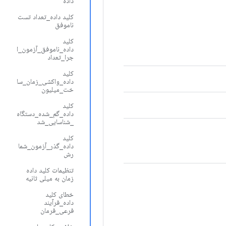
داده
کلید داده_تعداد تست
ناموفق
کلید
داده_ناموفق_آزمون_ا
جرا_تعداد
کلید
داده_واکشی_زمان_سا
خت_میلیون
کلید
داده_گم_شده_دستگاه
_شناسایی_شد
کلید
داده_گذر_آزمون_شما
رش
تنظیمات کلید داده
زمان به میلی ثانیه
خطای کلید
داده_فرآیند
فرعی_فرمان