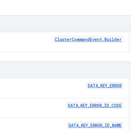
Cluster
Command
Event
.
Builder
DATA
_
KEY
_
ERROR
DATA
_
KEY
_
ERROR
_
ID
_
CODE
DATA
_
KEY
_
ERROR
_
ID
_
NAME