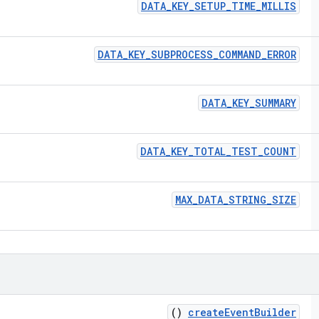
DATA
_
KEY
_
SETUP
_
TIME
_
MILLIS
DATA
_
KEY
_
SUBPROCESS
_
COMMAND
_
ERROR
DATA
_
KEY
_
SUMMARY
DATA
_
KEY
_
TOTAL
_
TEST
_
COUNT
MAX
_
DATA
_
STRING
_
SIZE
()
create
Event
Builder