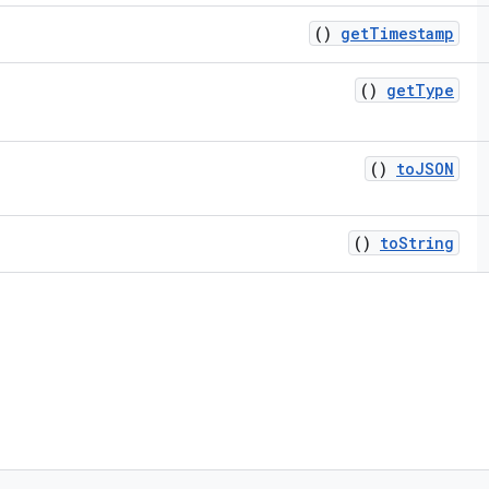
()
get
Timestamp
()
get
Type
()
to
JSON
()
to
String