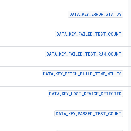
DATA
_
KEY
_
ERROR
_
STATUS
DATA
_
KEY
_
FAILED
_
TEST
_
COUNT
DATA
_
KEY
_
FAILED
_
TEST
_
RUN
_
COUNT
DATA
_
KEY
_
FETCH
_
BUILD
_
TIME
_
MILLIS
DATA
_
KEY
_
LOST
_
DEVICE
_
DETECTED
DATA
_
KEY
_
PASSED
_
TEST
_
COUNT