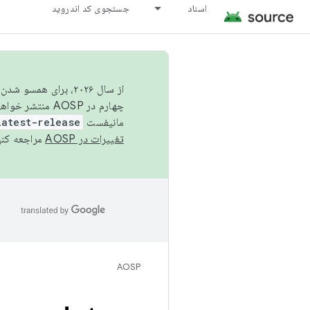
اسناد
جستجوی کد اندروید
از سال ۲۰۲۶، برای ه
چهارم در AOSP منتشر خواهیم کرد. برای ساخت و مشارکت در AOSP،
مانیفست
latest-release
تغییرات در AOSP
مراجعه کنی
ا
AOSP