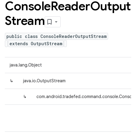
Console
Reader
Output
Stream
public class ConsoleReaderOutputStream
extends OutputStream
java.lang.Object
↳
java.io.OutputStream
↳
com.android.tradefed.command.console.Consol