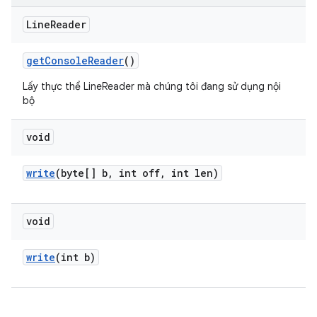
Line
Reader
get
Console
Reader
()
Lấy thực thể LineReader mà chúng tôi đang sử dụng nội
bộ
void
write
(byte[] b
,
int off
,
int len)
void
write
(int b)