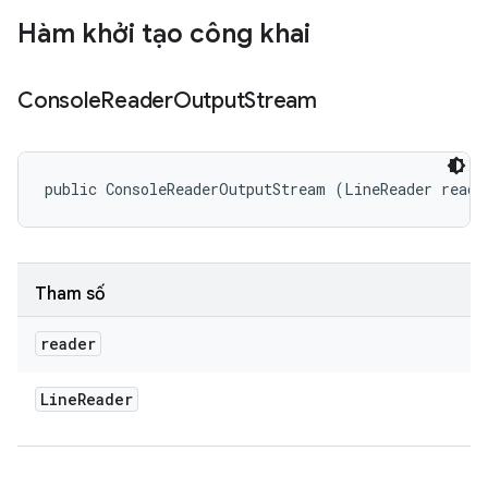
Hàm khởi tạo công khai
Console
Reader
Output
Stream
public ConsoleReaderOutputStream (LineReader reade
Tham số
reader
Line
Reader