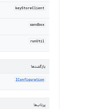
key
Store
Client
sandbox
run
Util
بازگشت‌ها
IConfiguration
پرتاب‌ها