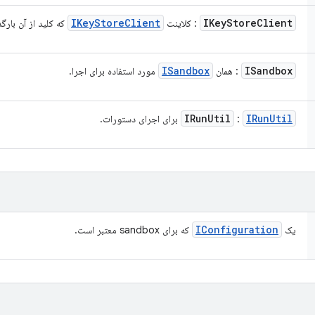
IKey
Store
Client
IKey
Store
Client
: کلاینت
که کلید از آن بارگ
ISandbox
ISandbox
: همان
مورد استفاده برای اجرا.
IRun
Util
IRun
Util
:
برای اجرای دستورات.
IConfiguration
یک
که برای sandbox معتبر است.