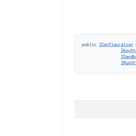
public 
IConfiguration
 
IKeySt
ISandb
IRunUt