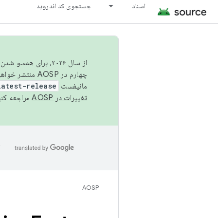
اسناد
جستجوی کد اندروید
از سال ۲۰۲۶، برای ه
چهارم در AOSP منتشر خواهیم کرد. برای ساخت و مشارکت در AOSP،
مانیفست
latest-release
تغییرات در AOSP
مراجعه کنی
ا
AOSP