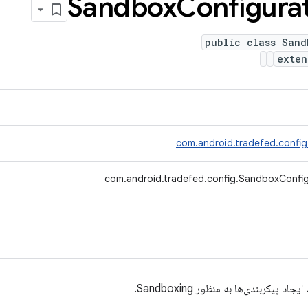
Sandbox
Configura
public class Sand
exte
com.android.tradefed.config
com.android.tradefed.config.SandboxConfig
پیکربندی‌ها به منظور Sandboxing.