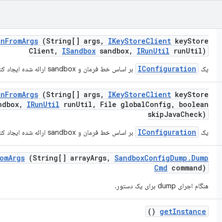
on
From
Args
(String[] args
,
IKey
Store
Client
key
Store
Client
,
ISandbox
sandbox
,
IRun
Util
run
Util)
IConfiguration
یک
بر اساس خط فرمان و sandbox ارائه شده ایجاد کنید.
on
From
Args
(String[] args
,
IKey
Store
Client
key
Store
dbox
,
IRun
Util
run
Util
,
File global
Config
,
boolean
skip
Java
Check)
IConfiguration
یک
بر اساس خط فرمان و sandbox ارائه شده ایجاد کنید.
om
Args
(String[] array
Args
,
Sandbox
Config
Dump
.
Dump
Cmd
command)
هنگام اجرای dump برای یک دستور.
()
get
Instance