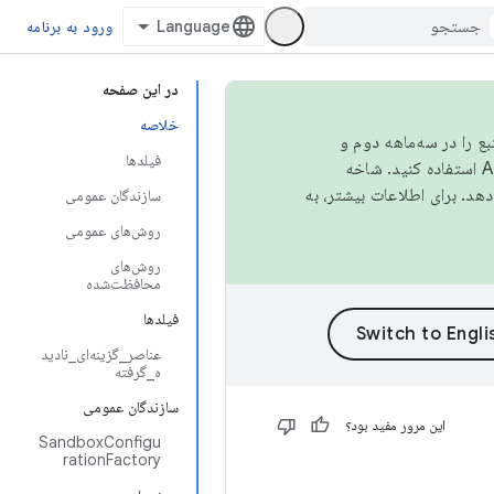
ورود به برنامه
در این صفحه
خلاصه
نبع را در سه‌ماهه دوم و
فیلدها
استفاده کنید. شاخه
سازندگان عمومی
روش‌های عمومی
روش‌های
محافظت‌شده
فیلدها
عناصر_گزینه‌ای_نادید
ه_گرفته
سازندگان عمومی
این مرور مفید بود؟
SandboxConfigu
rationFactory