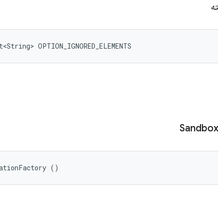
ته
et<String> OPTION_IGNORED_ELEMENTS
Sandbo
ationFactory ()