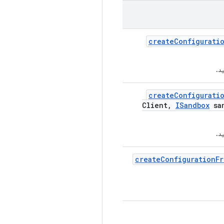
create
Configurati
create
Configurati
Client
,
ISandbox
san
create
Configuration
Fr