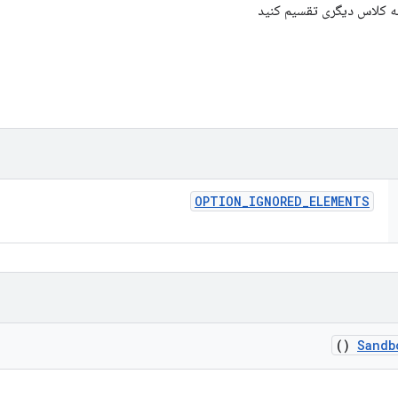
OPTION
_
IGNORED
_
ELEMENTS
()
Sandb