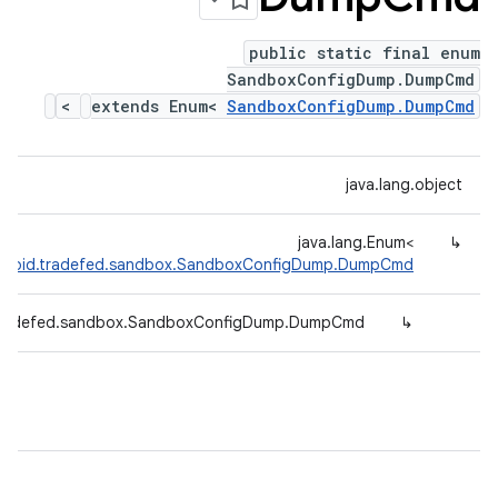
public static final enum
SandboxConfigDump.DumpCmd
>
extends Enum<
SandboxConfigDump.DumpCmd
java.lang.object
java.lang.Enum<
↳
droid.tradefed.sandbox.SandboxConfigDump.DumpCmd
tradefed.sandbox.SandboxConfigDump.DumpCmd
↳