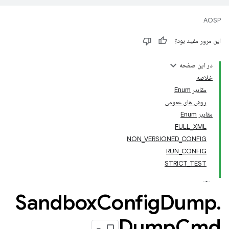
AOSP
این مرور مفید بود؟
در این صفحه
خلاصه
مقادیر Enum
روش های عمومی
مقادیر Enum
FULL_XML
NON_VERSIONED_CONFIG
RUN_CONFIG
STRICT_TEST
Sandbox
Config
Dump
.
Dump
Cmd