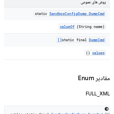
روش های عمومی
static
Sandbox
Config
Dump
.
Dump
Cmd
value
Of
(String name)
static final
Dump
Cmd[]
()
values
مقادیر Enum
FULL
_
XML