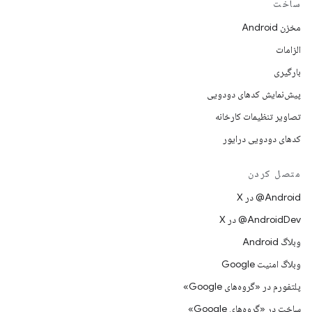
ساخت
مخزن Android
الزامات
بارگیری
پیش‌نمایش کدهای دودویی
تصاویر تنظیمات کارخانه
کدهای دودویی درایور
متصل کردن
‫‎@Android در X
‫‎@AndroidDev در X
وبلاگ Android
وبلاگ امنیت Google
پلتفورم در «گروه‌های Google»
ساخت در «گروه‌های Google»