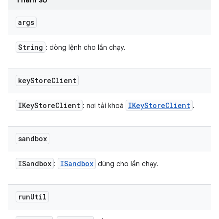
Tham số
args
String
: dòng lệnh cho lần chạy.
key
Store
Client
IKey
Store
Client
IKey
Store
Client
: nơi tải khoá
.
sandbox
ISandbox
ISandbox
:
dùng cho lần chạy.
run
Util