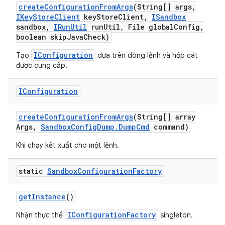
create
Configuration
From
Args
(String[] args
,
IKey
Store
Client
key
Store
Client
,
ISandbox
sandbox
,
IRun
Util
run
Util
,
File global
Config
,
boolean skip
Java
Check)
IConfiguration
Tạo
dựa trên dòng lệnh và hộp cát
được cung cấp.
IConfiguration
create
Configuration
From
Args
(String[] array
Args
,
Sandbox
Config
Dump
.
Dump
Cmd
command)
Khi chạy kết xuất cho một lệnh.
static
Sandbox
Configuration
Factory
get
Instance
()
IConfigurationFactory
Nhận thực thể
singleton.