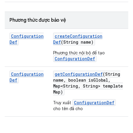
Phương thức được bảo vệ
Configuration
create
Configuration
Def
Def
(String name)
Phương thức nội bộ để tạo
ConfigurationDef
Configuration
get
Configuration
Def
(String
Def
name
,
boolean is
Global
,
Map<String
,
String> template
Map)
ConfigurationDef
Truy xuất
cho tên đã cho