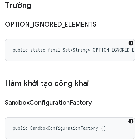
Trường
OPTION
_
IGNORED
_
ELEMENTS
public static final Set<String> OPTION_IGNORED_EL
Hàm khởi tạo công khai
Sandbox
Configuration
Factory
public SandboxConfigurationFactory ()