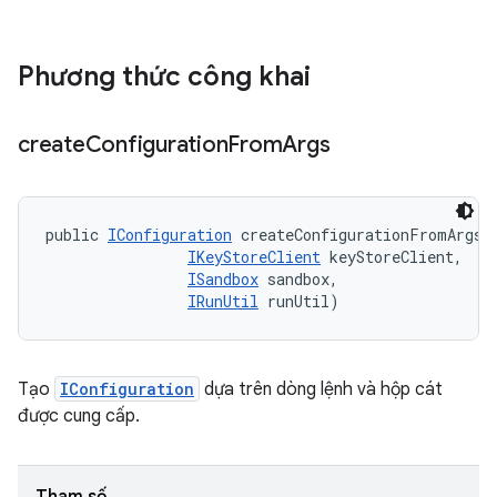
Phương thức công khai
create
Configuration
From
Args
public 
IConfiguration
 createConfigurationFromArgs (
IKeyStoreClient
 keyStoreClient, 

ISandbox
 sandbox, 

IRunUtil
 runUtil)
Tạo
IConfiguration
dựa trên dòng lệnh và hộp cát
được cung cấp.