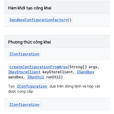
Hàm khởi tạo công khai
Sandbox
Configuration
Factory
()
Phương thức công khai
IConfiguration
create
Configuration
From
Args
(String[] args
,
IKey
Store
Client
key
Store
Client
,
ISandbox
sandbox
,
IRun
Util
run
Util)
IConfiguration
Tạo
dựa trên dòng lệnh và hộp cát
được cung cấp.
IConfiguration