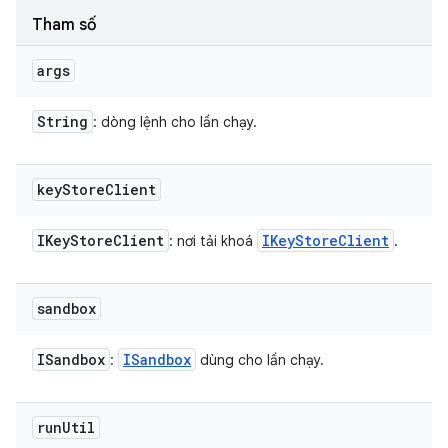
Tham số
args
String
: dòng lệnh cho lần chạy.
key
Store
Client
IKey
Store
Client
IKey
Store
Client
: nơi tải khoá
.
sandbox
ISandbox
ISandbox
:
dùng cho lần chạy.
run
Util