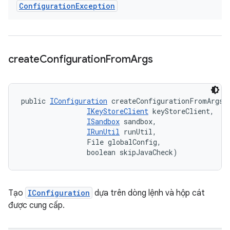
Configuration
Exception
create
Configuration
From
Args
public 
IConfiguration
 createConfigurationFromArgs (
IKeyStoreClient
 keyStoreClient, 

ISandbox
 sandbox, 

IRunUtil
 runUtil, 

                File globalConfig, 

                boolean skipJavaCheck)
Tạo
IConfiguration
dựa trên dòng lệnh và hộp cát
được cung cấp.