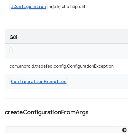
IConfiguration
hợp lệ cho hộp cát.
Gửi
com.android.tradefed.config.ConfigurationException
Configuration
Exception
create
Configuration
From
Args