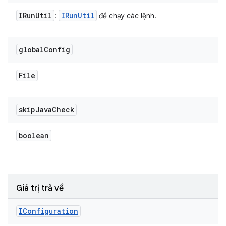
IRun
Util
IRun
Util
:
để chạy các lệnh.
global
Config
File
skip
Java
Check
boolean
Giá trị trả về
IConfiguration