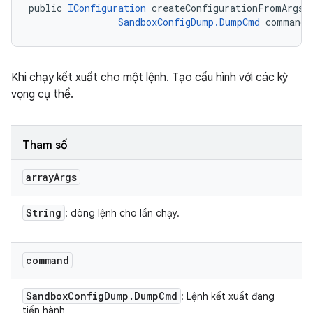
public 
IConfiguration
 createConfigurationFromArgs (
SandboxConfigDump.DumpCmd
 command)
Khi chạy kết xuất cho một lệnh. Tạo cấu hình với các kỳ
vọng cụ thể.
Tham số
array
Args
String
: dòng lệnh cho lần chạy.
command
Sandbox
Config
Dump
.
Dump
Cmd
: Lệnh kết xuất đang
tiến hành