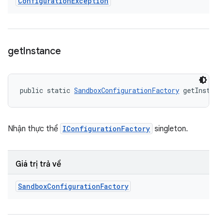
Configuration
Exception
get
Instance
public static 
SandboxConfigurationFactory
 getInsta
Nhận thực thể
IConfigurationFactory
singleton.
Giá trị trả về
Sandbox
Configuration
Factory