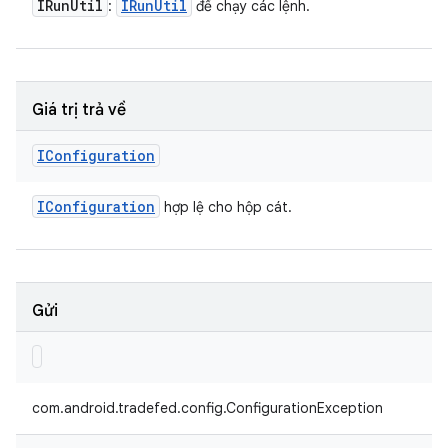
IRun
Util
IRun
Util
:
để chạy các lệnh.
Giá trị trả về
IConfiguration
IConfiguration
hợp lệ cho hộp cát.
Gửi
com.android.tradefed.config.ConfigurationException