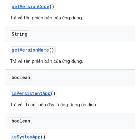
get
Version
Code
()
Trả về tên phiên bản của ứng dụng.
String
get
Version
Name
()
Trả về tên phiên bản của ứng dụng.
boolean
is
Persistent
App
()
true
Trả về
nếu đây là ứng dụng ổn định.
boolean
is
System
App
()