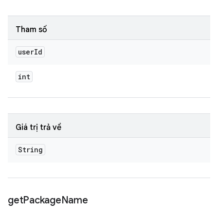
Tham số
user
Id
int
Giá trị trả về
String
get
Package
Name