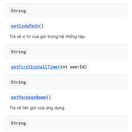
String
get
Code
Path
()
Trả về vị trí của gói trong hệ thống tệp.
String
get
First
Install
Time
(int user
Id)
String
get
Package
Name
()
Trả về tên gói của ứng dụng.
String