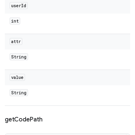
user
Id
int
attr
String
value
String
get
Code
Path