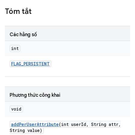
Tóm tắt
Các hằng số
int
FLAG
_
PERSISTENT
Phương thức công khai
void
add
Per
User
Attribute
(int user
Id
,
String attr
,
String value)