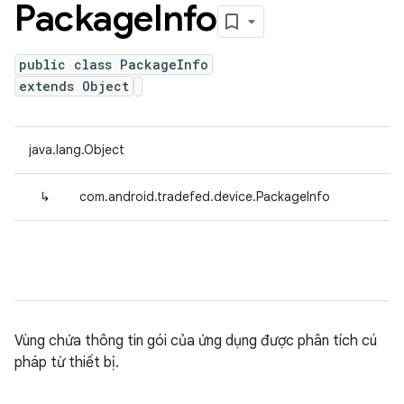
Package
Info
public class PackageInfo
extends Object
java.lang.Object
↳
com.android.tradefed.device.PackageInfo
Vùng chứa thông tin gói của ứng dụng được phân tích cú
pháp từ thiết bị.