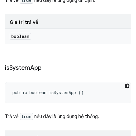
Trả về
true
nếu đây là ứng dụng ổn định.
Giá trị trả về
boolean
is
System
App
public boolean isSystemApp ()
Trả về
true
nếu đây là ứng dụng hệ thống.