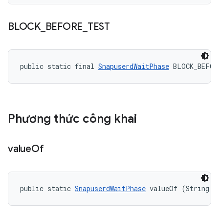
BLOCK
_
BEFORE
_
TEST
public static final 
SnapuserdWaitPhase
 BLOCK_BEFOR
Phương thức công khai
value
Of
public static 
SnapuserdWaitPhase
 valueOf (String n