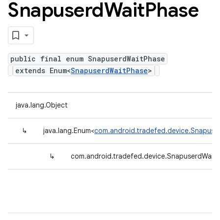
Snapuserd
Wait
Phase
public final enum SnapuserdWaitPhase
extends Enum<
SnapuserdWaitPhase
>
java.lang.Object
↳
java.lang.Enum<
com.android.tradefed.device.Snapuse
↳
com.android.tradefed.device.SnapuserdWait