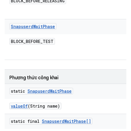
BLOCK
_
BEFORE
_
RELEASING
Snapuserd
Wait
Phase
BLOCK
_
BEFORE
_
TEST
Phương thức công khai
static
Snapuserd
Wait
Phase
value
Of
(String name)
static final
Snapuserd
Wait
Phase[]