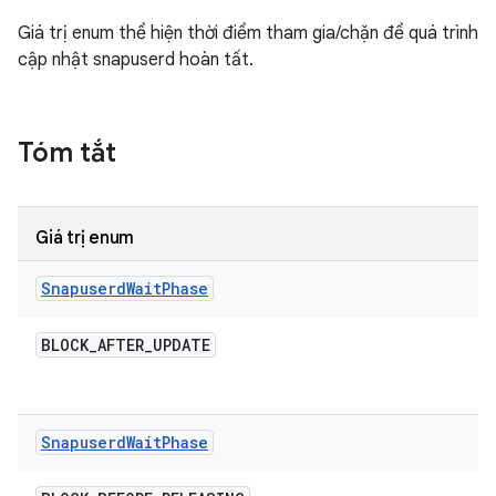
Giá trị enum thể hiện thời điểm tham gia/chặn để quá trình
cập nhật snapuserd hoàn tất.
Tóm tắt
Giá trị enum
Snapuserd
Wait
Phase
BLOCK
_
AFTER
_
UPDATE
Snapuserd
Wait
Phase