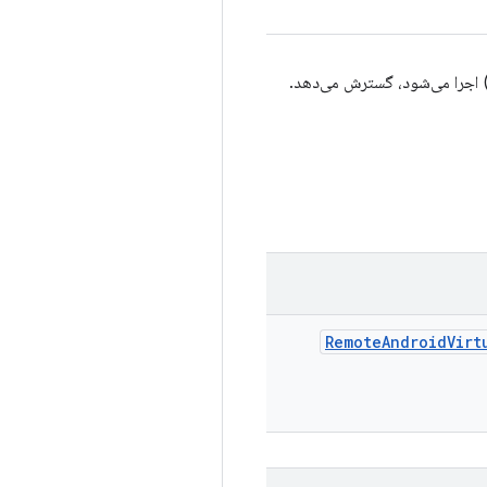
 برای یک دستگاه اندرویدی فول‌استک که در موتور محاسباتی گوگل (Gce) اجرا می‌شود، گسترش می‌دهد.
Remote
Android
Virt