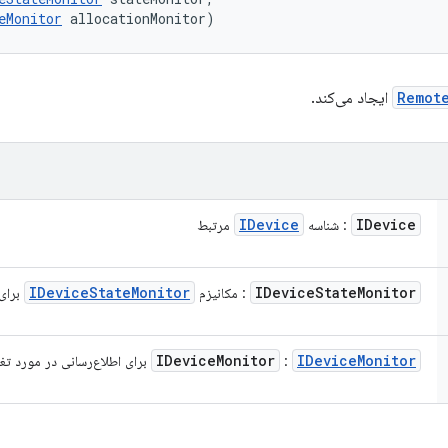
eMonitor
 allocationMonitor)
Remot
ایجاد می‌کند.
IDevice
IDevice
: شناسه
مرتبط
IDevice
State
Monitor
IDevice
State
Monitor
: مکانیزم
برای 
IDevice
Monitor
IDevice
Monitor
:
برای اطلاع‌رسانی در مورد 