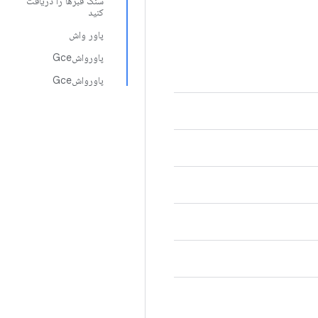
سنگ قبرها را دریافت
کنید
پاور واش
پاورواشGce
پاورواشGce