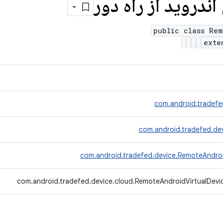
ندروید از راه دور
public class Rem
ext
com.android.tradefe
com.android.tradefed.de
com.android.tradefed.device.RemoteAndro
com.android.tradefed.device.cloud.RemoteAndroidVirtualDevi