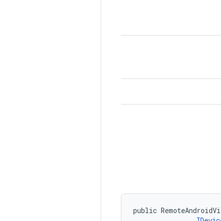
public RemoteAndroidVi
IDevic