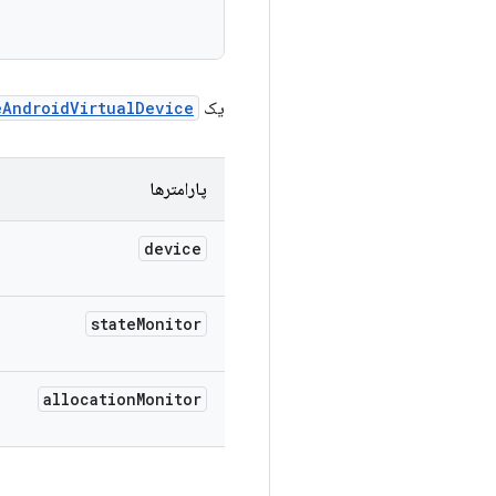
یک
eAndroidVirtualDevice
پارامترها
device
state
Monitor
allocation
Monitor