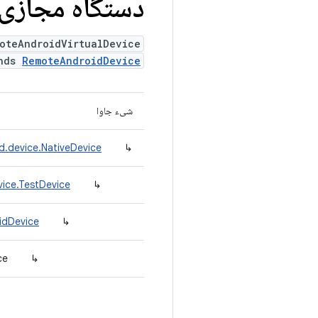
دستگاه مجازی ا
oteAndroidVirtualDevice
ends
RemoteAndroidDevice
شیء جاوا
d.device.NativeDevice
↳
vice.TestDevice
↳
idDevice
↳
ce
↳