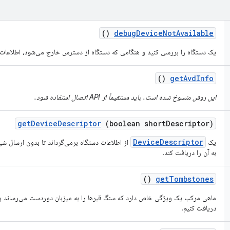
()
debug
Device
Not
Available
یک دستگاه را بررسی کنید و هنگامی که دستگاه از دسترس خارج می‌شود، اطلاعات د
()
get
Avd
Info
این روش منسوخ شده است. باید مستقیماً از API اتصال استفاده شود.
get
Device
Descriptor
(boolean short
Descriptor)
DeviceDescriptor
یک
از اطلاعات دستگاه برمی‌گرداند تا بدون ارسال ش
به آن را دریافت کند.
()
get
Tombstones
ماهی مرکب یک ویژگی خاص دارد که سنگ قبرها را به میزبان دوردست می‌رساند و ما 
دریافت کنیم.