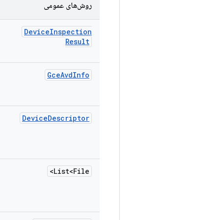
روش‌های عمومی
Device
Inspection
Result
Gce
Avd
Info
Device
Descriptor
List<File>