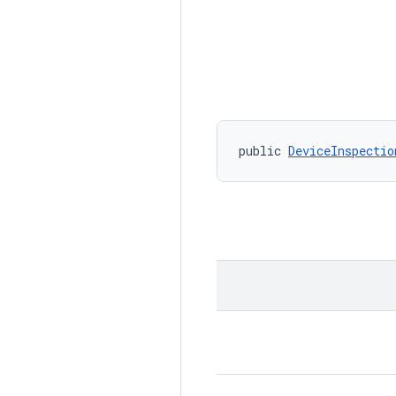
public 
DeviceInspectio