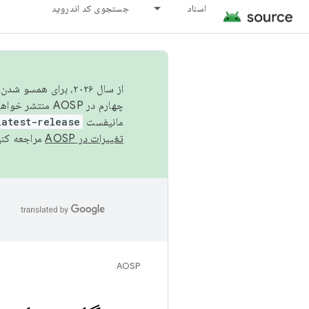
اسناد
جستجوی کد اندروید
از سال ۲۰۲۶، برای ه
چهارم در AOSP منتشر خواهیم کرد. برای ساخت و مشارکت در AOSP،
مانیفست
latest-release
تغییرات در AOSP
مراجعه کنی
ا
AOSP