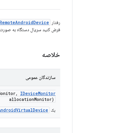
رفتار
RemoteAndroidDevice
فرض کنید سریال دستگاه به صورت ز
خلاصه
سازندگان عمومی
Monitor
,
IDevice
Monitor
allocation
Monitor)
AndroidVirtualDevice
یک