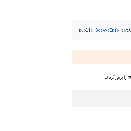
public 
GceAvdInfo
 getA