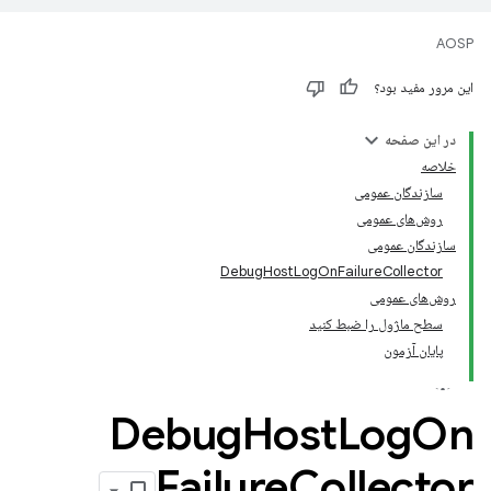
AOSP
این مرور مفید بود؟
در این صفحه
خلاصه
سازندگان عمومی
روش‌های عمومی
سازندگان عمومی
DebugHostLogOnFailureCollector
روش‌های عمومی
سطح ماژول را ضبط کنید
پایان آزمون
Debug
Host
Log
On
Failure
Collector