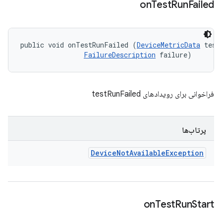
on
Test
Run
Failed
public void onTestRunFailed (
DeviceMetricData
 testD
FailureDescription
 failure)
فراخوانی برای رویدادهای testRunFailed
پرتاب‌ها
Device
Not
Available
Exception
on
Test
Run
Start