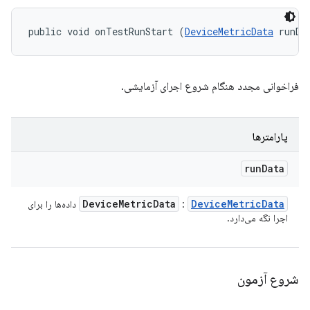
public void onTestRunStart (
DeviceMetricData
 runDa
فراخوانی مجدد هنگام شروع اجرای آزمایشی.
پارامترها
run
Data
Device
Metric
Data
Device
Metric
Data
:
داده‌ها را برای
اجرا نگه می‌دارد.
شروع آزمون