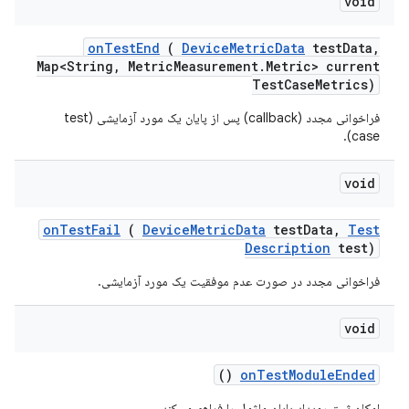
void
on
Test
End
(
Device
Metric
Data
test
Data
,
Map<String
,
Metric
Measurement
.
Metric> current
Test
Case
Metrics)
فراخوانی مجدد (callback) پس از پایان یک مورد آزمایشی (test
case).
void
on
Test
Fail
(
Device
Metric
Data
test
Data
,
Test
Description
test)
فراخوانی مجدد در صورت عدم موفقیت یک مورد آزمایشی.
void
()
on
Test
Module
Ended
امکان ثبت رویداد پایان ماژول را فراهم می‌کند.