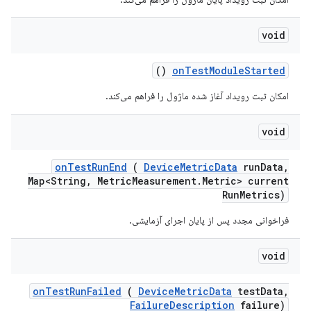
void
()
on
Test
Module
Started
امکان ثبت رویداد آغاز شده ماژول را فراهم می‌کند.
void
on
Test
Run
End
(
Device
Metric
Data
run
Data
,
Map<String
,
Metric
Measurement
.
Metric> current
Run
Metrics)
فراخوانی مجدد پس از پایان اجرای آزمایشی.
void
on
Test
Run
Failed
(
Device
Metric
Data
test
Data
,
Failure
Description
failure)