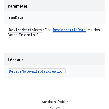
Parameter
run
Data
Device
Metric
Data
Device
Metric
Data
: Der
mit den
Daten für den Lauf.
Löst aus
Device
Not
Available
Exception
War das hilfreich?