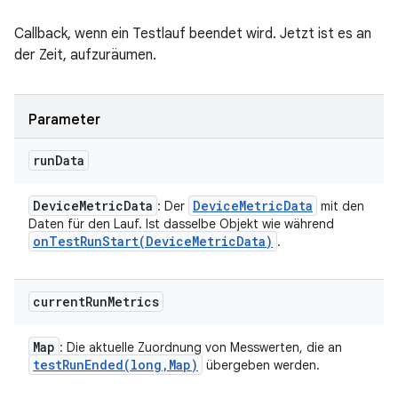
Callback, wenn ein Testlauf beendet wird. Jetzt ist es an
der Zeit, aufzuräumen.
Parameter
run
Data
Device
Metric
Data
Device
Metric
Data
: Der
mit den
Daten für den Lauf. Ist dasselbe Objekt wie während
onTestRunStart(
Device
Metric
Data)
.
current
Run
Metrics
Map
: Die aktuelle Zuordnung von Messwerten, die an
testRunEnded(
long
,
Map)
übergeben werden.