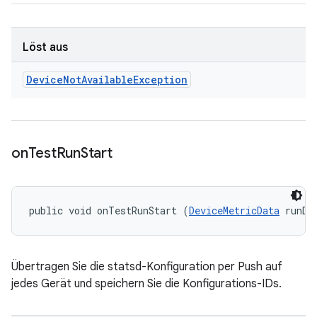
Löst aus
Device
Not
Available
Exception
on
Test
Run
Start
public void onTestRunStart (
DeviceMetricData
 runDa
Übertragen Sie die statsd-Konfiguration per Push auf
jedes Gerät und speichern Sie die Konfigurations-IDs.