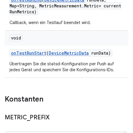
Map<String
,
Metric
Measurement
.
Metric> current
Run
Metrics)
Callback, wenn ein Testlauf beendet wird.
void
on
Test
Run
Start
(
Device
Metric
Data
run
Data)
Übertragen Sie die statsd-Konfiguration per Push auf
jedes Gerät und speichern Sie die Konfigurations-IDs.
Konstanten
METRIC
_
PREFIX