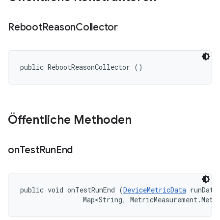
Reboot
Reason
Collector
public RebootReasonCollector ()
Öffentliche Methoden
on
Test
Run
End
public void onTestRunEnd (
DeviceMetricData
 runData,
                Map<String, MetricMeasurement.Metr