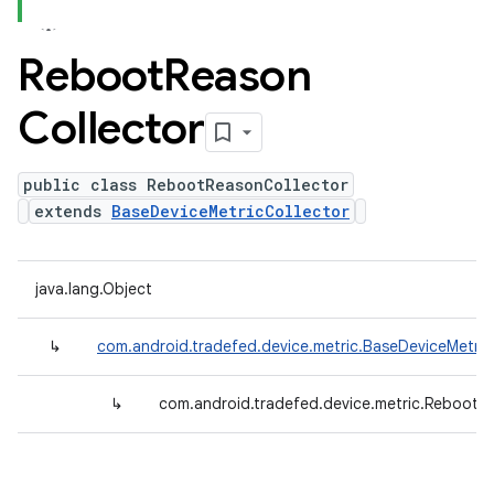
Reboot
Reason
Collector
public class RebootReasonCollector
extends
BaseDeviceMetricCollector
java.lang.Object
↳
com.android.tradefed.device.metric.BaseDeviceMetric
↳
com.android.tradefed.device.metric.RebootR