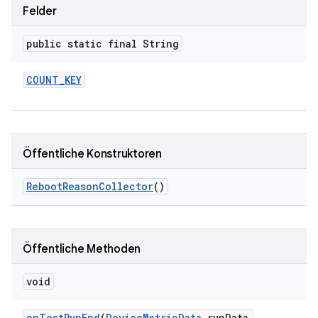
Felder
public static final String
COUNT
_
KEY
Öffentliche Konstruktoren
Reboot
Reason
Collector
()
Öffentliche Methoden
void
on
Test
Run
End
(
Device
Metric
Data
run
Data
,