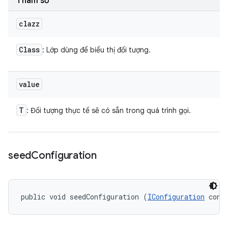
Tham số
clazz
Class
: Lớp dùng để biểu thị đối tượng.
value
T
: Đối tượng thực tế sẽ có sẵn trong quá trình gọi.
seed
Configuration
public void seedConfiguration (
IConfiguration
 conf