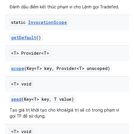
Đánh dấu điểm kết thúc phạm vi cho Lệnh gọi Tradefed.
static
Invocation
Scope
get
Default
()
<T> Provider<T>
scope
(Key<T> key
,
Provider<T> unscoped)
<T> void
seed
(Key<T> key
,
T value)
Tạo giá trị khởi tạo cho khoá/giá trị sẽ có trong phạm vi
gọi TF để sử dụng.
<T> void