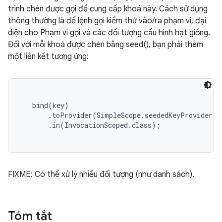
trình chèn được gọi để cung cấp khoá này. Cách sử dụng
thông thường là để lệnh gọi kiểm thử vào/ra phạm vi, đại
diện cho Phạm vi gọi và các đối tượng cấu hình hạt giống.
Đối với mỗi khoá được chèn bằng seed(), bạn phải thêm
một liên kết tương ứng:
   bind(key)

       .toProvider(SimpleScope.
seededKeyProvider()
       .in(InvocationScoped.class);

FIXME: Có thể xử lý nhiều đối tượng (như danh sách).
Tóm tắt