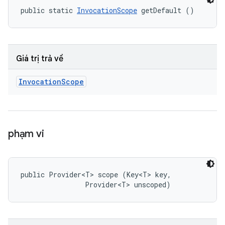
public static 
InvocationScope
 getDefault ()
Giá trị trả về
Invocation
Scope
phạm vi
public Provider<T> scope (Key<T> key, 

                Provider<T> unscoped)