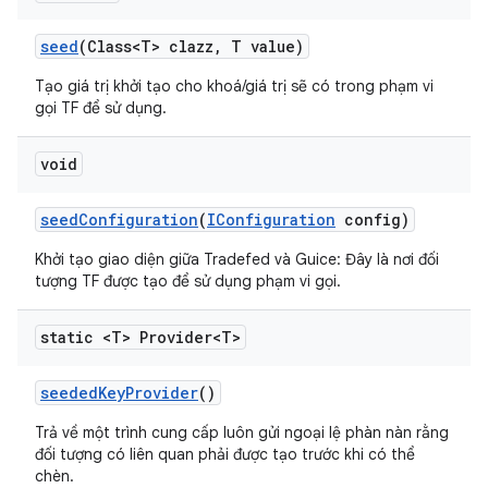
seed
(Class<T> clazz
,
T value)
Tạo giá trị khởi tạo cho khoá/giá trị sẽ có trong phạm vi
gọi TF để sử dụng.
void
seed
Configuration
(
IConfiguration
config)
Khởi tạo giao diện giữa Tradefed và Guice: Đây là nơi đối
tượng TF được tạo để sử dụng phạm vi gọi.
static <T> Provider<T>
seeded
Key
Provider
()
Trả về một trình cung cấp luôn gửi ngoại lệ phàn nàn rằng
đối tượng có liên quan phải được tạo trước khi có thể
chèn.