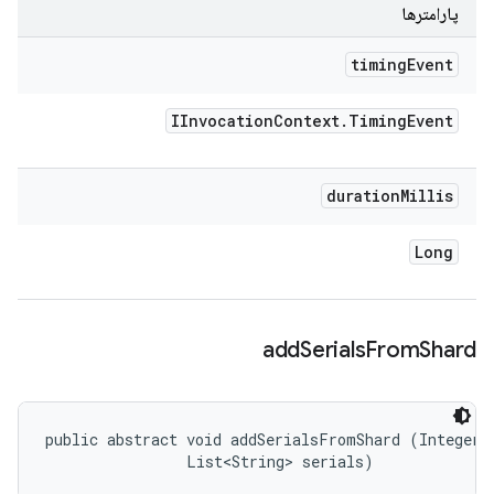
پارامترها
timing
Event
IInvocation
Context
.
Timing
Event
duration
Millis
Long
add
Serials
From
Shard
public abstract void addSerialsFromShard (Integer i
                List<String> serials)