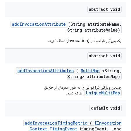
abstract void
add
Invocation
Attribute
(String attribute
Name
,
String attribute
Value)
یک ویژگی فراخوانی (Invocation) اضافه کنید.
abstract void
add
Invocation
Attributes
(
Multi
Map
<String
,
String> attributes
Map)
چندین ویژگی فراخوانی را به طور همزمان از طریق
UniqueMultiMap
اضافه کنید.
default void
add
Invocation
Timing
Metric
(
IInvocation
Context
.
Timing
Event
timing
Event
,
Long