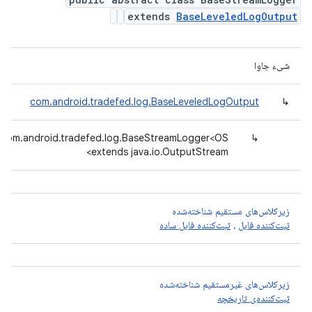
extends
BaseLeveledLogOutput
شیء جاوا
com.android.tradefed.log.BaseLeveledLogOutput
↳
com.android.tradefed.log.BaseStreamLogger<OS
↳
extends java.io.OutputStream>
زیرکلاس‌های مستقیم شناخته‌شده
ثبت‌کننده فایل
،
ثبت‌کننده فایل ساده
زیرکلاس‌های غیرمستقیم شناخته‌شده
ثبت‌کننده‌ی تاریخچه