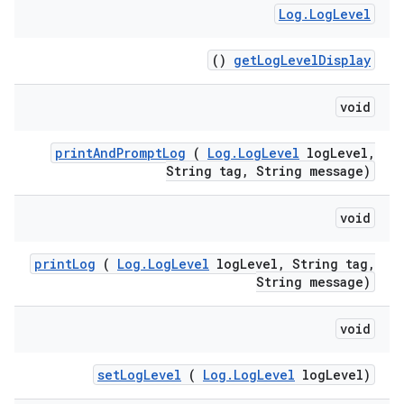
Log
.
Log
Level
()
get
Log
Level
Display
void
print
And
Prompt
Log
(
Log
.
Log
Level
log
Level
,
String tag
,
String message)
void
print
Log
(
Log
.
Log
Level
log
Level
,
String tag
,
String message)
void
set
Log
Level
(
Log
.
Log
Level
log
Level)