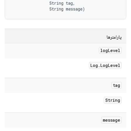
                String tag, 

                String message)
پارامترها
log
Level
Log
.
Log
Level
tag
String
message