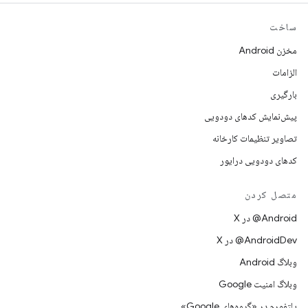
ساخت
مخزن Android
الزامات
بارگیری
پیش‌نمایش کدهای دودویی
تصاویر تنظیمات کارخانه
کدهای دودویی درایور
متصل کردن
‫‎@Android در X
‫‎@AndroidDev در X
وبلاگ Android
وبلاگ امنیت Google
پلتفورم در «گروه‌های Google»