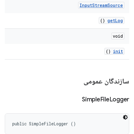
Input
Stream
Source
()
get
Log
void
()
init
سازندگان عمومی
Simple
File
Logger
public SimpleFileLogger ()