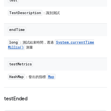
test
Test
Description
：識別測試
end
Time
long
System
.
current
Time
：測試結束時間，透過
Millis(
)
測量
test
Metrics
Hash
Map
Map
：發出的指標
test
Ended