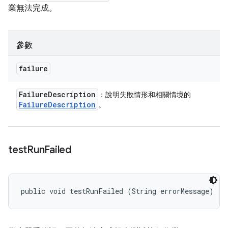
業無法完成。
參數
failure
Failure
Description
：說明失敗情形和相關情境的
Failure
Description
。
test
Run
Failed
public void testRunFailed (String errorMessage)