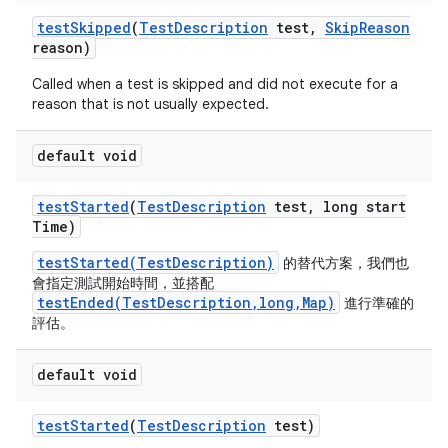
test
Skipped
(
Test
Description
test
,
Skip
Reason
reason)
Called when a test is skipped and did not execute for a
reason that is not usually expected.
default void
test
Started
(
Test
Description
test
,
long start
Time)
testStarted(TestDescription)
的替代方案，我們也
會指定測試開始時間，並搭配
testEnded(TestDescription,long,Map)
進行準確的
評估。
default void
test
Started
(
Test
Description
test)