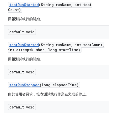
test
Run
Started
(String run
Name
,
int test
Count)
回報測試執行的開始。
default void
test
Run
Started
(String run
Name
,
int test
Count
,
int attempt
Number
,
long start
Time)
回報測試執行的開始。
default void
test
Run
Stopped
(long elapsed
Time)
由於使用者要求，報表測試執行作業在完成前停止。
default void