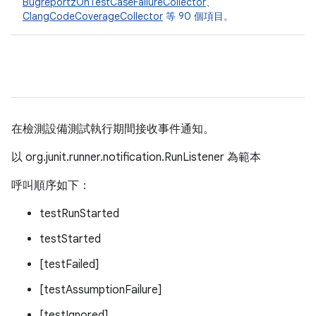
BugreportzOnTestCaseFailureCollector
、
ClangCodeCoverageCollector
等 90 個項目。
在檢測設備測試執行期間接收事件通知。
以 org.junit.runner.notification.RunListener 為範本
呼叫順序如下：
testRunStarted
testStarted
[testFailed]
[testAssumptionFailure]
[testIgnored]