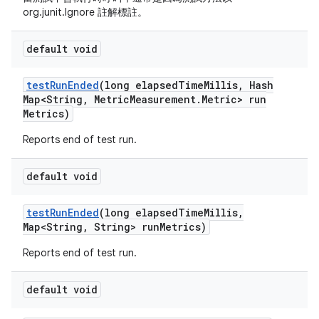
org.junit.Ignore 註解標註。
default void
test
Run
Ended
(long elapsed
Time
Millis
,
Hash
Map<String
,
Metric
Measurement
.
Metric> run
Metrics)
Reports end of test run.
default void
test
Run
Ended
(long elapsed
Time
Millis
,
Map<String
,
String> run
Metrics)
Reports end of test run.
default void