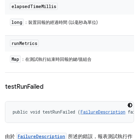
elapsed
Time
Millis
long
：裝置回報的經過時間 (以毫秒為單位)
run
Metrics
Map
：在測試執行結束時回報的鍵/值組合
test
Run
Failed
public void testRunFailed (
FailureDescription
 fail
由於
FailureDescription
所述的錯誤，報表測試執行作