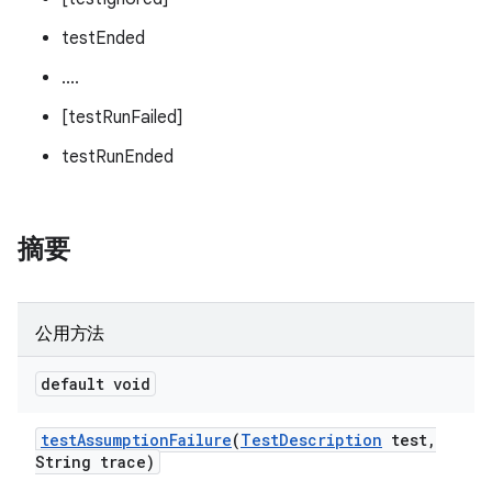
testEnded
....
[testRunFailed]
testRunEnded
摘要
公用方法
default void
test
Assumption
Failure
(
Test
Description
test
,
String trace)