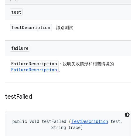
test
Test
Description
：識別測試
failure
Failure
Description
：說明失敗情形和相關情境的
Failure
Description
。
test
Failed
public void testFailed (
TestDescription
 test, 

                String trace)