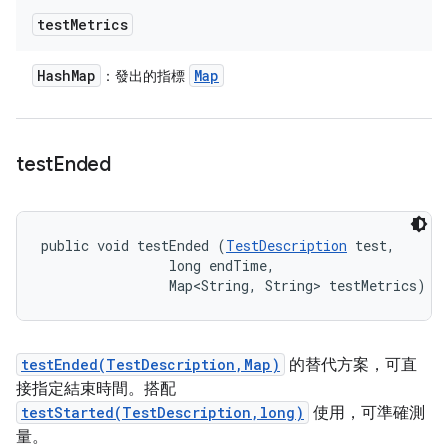
test
Metrics
Hash
Map
Map
：發出的指標
test
Ended
public void testEnded (
TestDescription
 test, 

                long endTime, 

                Map<String, String> testMetrics)
testEnded(TestDescription,Map)
的替代方案，可直
接指定結束時間。搭配
testStarted(TestDescription,long)
使用，可準確測
量。