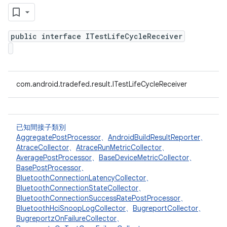
public interface ITestLifeCycleReceiver
com.android.tradefed.result.ITestLifeCycleReceiver
已知間接子類別
AggregatePostProcessor
、
AndroidBuildResultReporter
、
AtraceCollector
、
AtraceRunMetricCollector
、
AveragePostProcessor
、
BaseDeviceMetricCollector
、
BasePostProcessor
、
BluetoothConnectionLatencyCollector
、
BluetoothConnectionStateCollector
、
BluetoothConnectionSuccessRatePostProcessor
、
BluetoothHciSnoopLogCollector
、
BugreportCollector
、
BugreportzOnFailureCollector
、