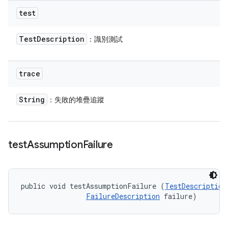
test
Test
Description
：識別測試
trace
String
：失敗的堆疊追蹤
test
Assumption
Failure
public void testAssumptionFailure (
TestDescription
FailureDescription
 failure)