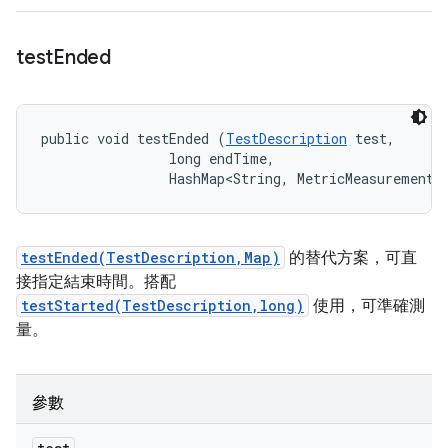
test
Ended
public void testEnded (
TestDescription
 test, 

                long endTime, 

                HashMap<String, MetricMeasurement.
testEnded(TestDescription,Map)
的替代方案，可直
接指定結束時間。搭配
testStarted(TestDescription,long)
使用，可準確測
量。
參數