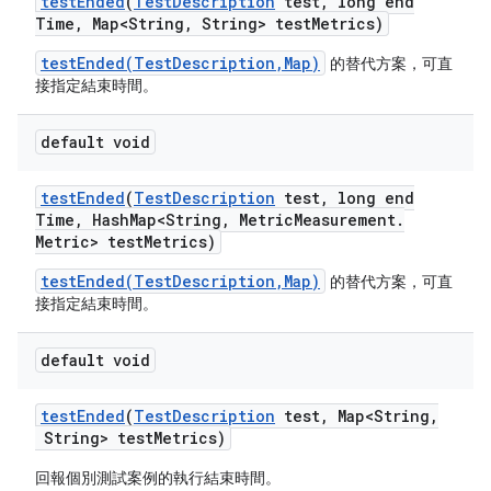
test
Ended
(
Test
Description
test
,
long end
Time
,
Map<String
,
String> test
Metrics)
testEnded(TestDescription,Map)
的替代方案，可直
接指定結束時間。
default void
test
Ended
(
Test
Description
test
,
long end
Time
,
Hash
Map<String
,
Metric
Measurement
.
Metric> test
Metrics)
testEnded(TestDescription,Map)
的替代方案，可直
接指定結束時間。
default void
test
Ended
(
Test
Description
test
,
Map<String
,
String> test
Metrics)
回報個別測試案例的執行結束時間。