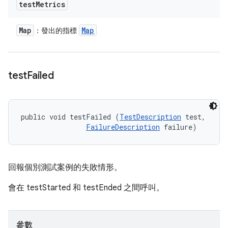
test
Metrics
Map
Map
：發出的指標
test
Failed
public void testFailed (
TestDescription
 test, 

FailureDescription
 failure)
回報個別測試案例的失敗情形。
會在 testStarted 和 testEnded 之間呼叫。
參數