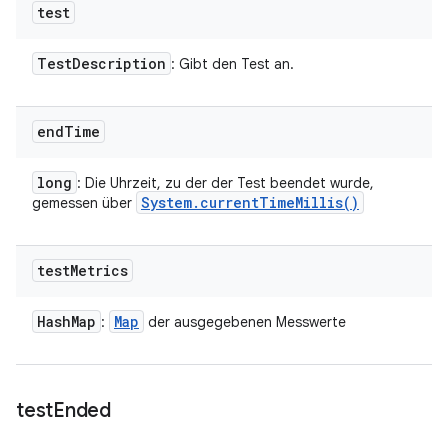
test
Test
Description
: Gibt den Test an.
end
Time
long
: Die Uhrzeit, zu der der Test beendet wurde,
System
.
current
Time
Millis(
)
gemessen über
test
Metrics
Hash
Map
Map
:
der ausgegebenen Messwerte
test
Ended