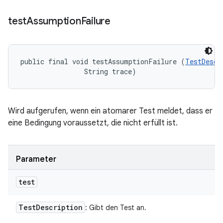
test
Assumption
Failure
public final void testAssumptionFailure (
TestDescr
                String trace)
Wird aufgerufen, wenn ein atomarer Test meldet, dass er
eine Bedingung voraussetzt, die nicht erfüllt ist.
Parameter
test
Test
Description
: Gibt den Test an.