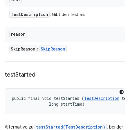
Test
Description
: Gibt den Test an.
reason
Skip
Reason
Skip
Reason
:
test
Started
public final void testStarted (
TestDescription
 test
                long startTime)
Alternative zu
testStarted(TestDescription)
, bei der