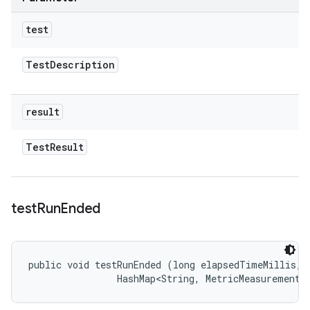
test
Test
Description
result
Test
Result
test
Run
Ended
public void testRunEnded (long elapsedTimeMillis, 

                HashMap<String, MetricMeasurement.