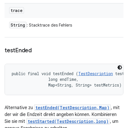
trace
String
: Stacktrace des Fehlers
test
Ended
public final void testEnded (
TestDescription
 test, 
                long endTime, 

                Map<String, String> testMetrics)
Alternative zu
testEnded(TestDescription,Map)
, mit
der wir die Endzeit direkt angeben können. Kombinieren
Sie sie mit
testStarted(TestDescription,long)
, um