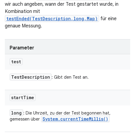
wir auch angeben, wann der Test gestartet wurde, in
Kombination mit
testEnded(TestDescription,long,Map)
für eine
genaue Messung.
Parameter
test
Test
Description
: Gibt den Test an.
start
Time
long
: Die Uhrzeit, zu der der Test begonnen hat,
System
.
current
Time
Millis(
)
gemessen über