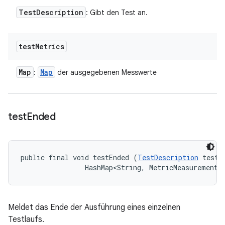
Test
Description
: Gibt den Test an.
test
Metrics
Map
Map
:
der ausgegebenen Messwerte
test
Ended
public final void testEnded (
TestDescription
 test, 
                HashMap<String, MetricMeasurement.
Meldet das Ende der Ausführung eines einzelnen
Testlaufs.