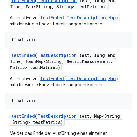
test
Ended
(
Test
Description
test
,
long end
Time
,
Map<String
,
String> test
Metrics)
testEnded(TestDescription,Map)
Alternative zu
,
mit der wir die Endzeit direkt angeben können.
final void
test
Ended
(
Test
Description
test
,
long end
Time
,
Hash
Map<String
,
Metric
Measurement
.
Metric> test
Metrics)
testEnded(TestDescription,Map)
Alternative zu
,
mit der wir die Endzeit direkt angeben können.
final void
test
Ended
(
Test
Description
test
,
Map<String
,
String> test
Metrics)
Meldet das Ende der Ausführung eines einzelnen