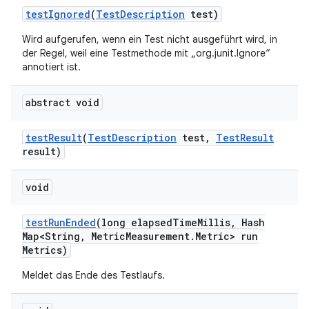
test
Ignored
(
Test
Description
test)
Wird aufgerufen, wenn ein Test nicht ausgeführt wird, in
der Regel, weil eine Testmethode mit „org.junit.Ignore“
annotiert ist.
abstract void
test
Result
(
Test
Description
test
,
Test
Result
result)
void
test
Run
Ended
(long elapsed
Time
Millis
,
Hash
Map<String
,
Metric
Measurement
.
Metric> run
Metrics)
Meldet das Ende des Testlaufs.