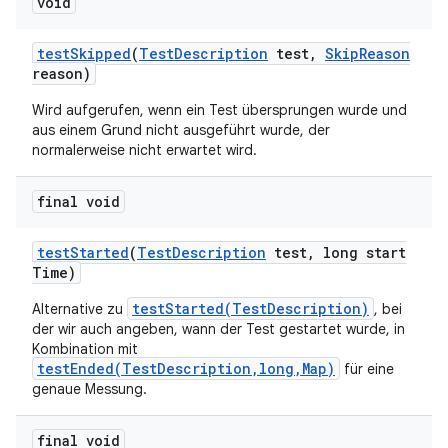
void
test
Skipped
(
Test
Description
test
,
Skip
Reason
reason)
Wird aufgerufen, wenn ein Test übersprungen wurde und
aus einem Grund nicht ausgeführt wurde, der
normalerweise nicht erwartet wird.
final void
test
Started
(
Test
Description
test
,
long start
Time)
testStarted(TestDescription)
Alternative zu
, bei
der wir auch angeben, wann der Test gestartet wurde, in
Kombination mit
testEnded(TestDescription,long,Map)
für eine
genaue Messung.
final void