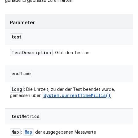
genaue Ergebnisse zu erhalten.
Parameter
test
Test
Description
: Gibt den Test an.
end
Time
long
: Die Uhrzeit, zu der der Test beendet wurde,
System
.
current
Time
Millis(
)
gemessen über
test
Metrics
Map
Map
:
der ausgegebenen Messwerte