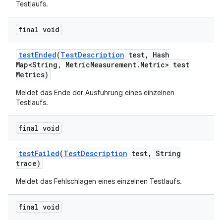
Testlaufs.
final void
test
Ended
(
Test
Description
test
,
Hash
Map<String
,
Metric
Measurement
.
Metric> test
Metrics)
Meldet das Ende der Ausführung eines einzelnen
Testlaufs.
final void
test
Failed
(
Test
Description
test
,
String
trace)
Meldet das Fehlschlagen eines einzelnen Testlaufs.
final void