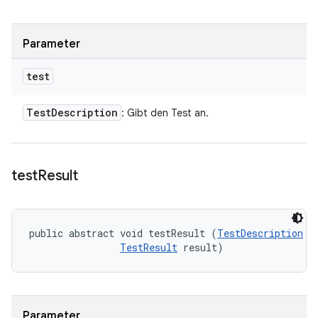
Parameter
test
Test
Description
: Gibt den Test an.
test
Result
public abstract void testResult (
TestDescription
 te
TestResult
 result)
Parameter