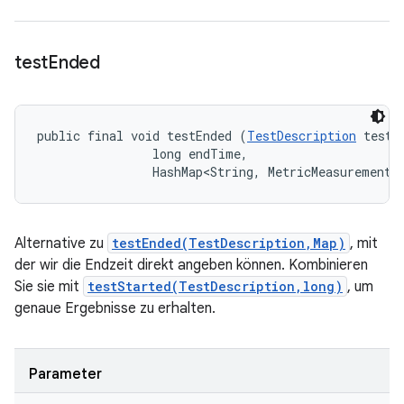
test
Ended
public final void testEnded (
TestDescription
 test, 
                long endTime, 

                HashMap<String, MetricMeasurement.
Alternative zu
testEnded(TestDescription,Map)
, mit
der wir die Endzeit direkt angeben können. Kombinieren
Sie sie mit
testStarted(TestDescription,long)
, um
genaue Ergebnisse zu erhalten.
Parameter