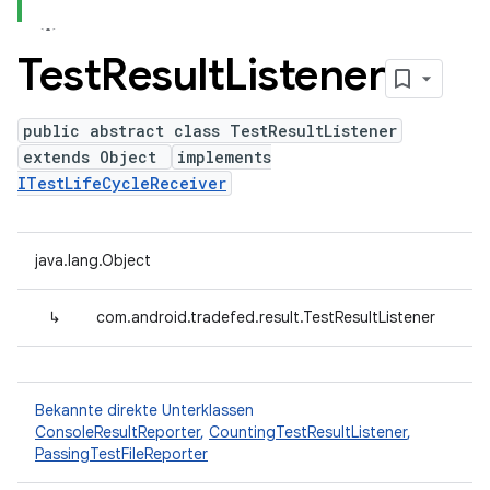
Test
Result
Listener
public abstract class TestResultListener
extends Object
implements
ITestLifeCycleReceiver
java.lang.Object
↳
com.android.tradefed.result.TestResultListener
Bekannte direkte Unterklassen
ConsoleResultReporter
,
CountingTestResultListener
,
PassingTestFileReporter