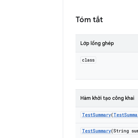
Tóm tắt
Lớp lồng ghép
class
Hàm khởi tạo công khai
Test
Summary
(
Test
Summa
Test
Summary
(String su