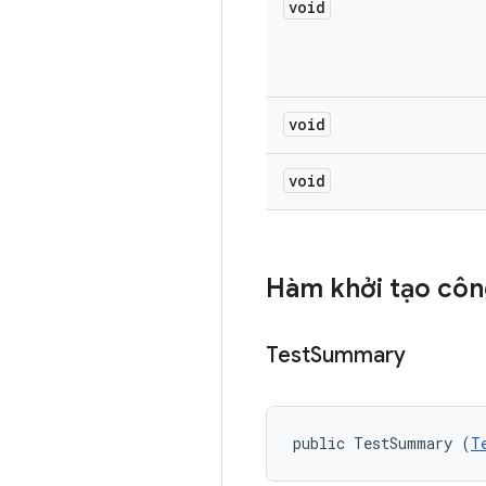
void
void
void
Hàm khởi tạo côn
Test
Summary
public TestSummary (
T