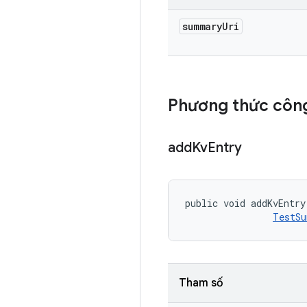
summary
Uri
Phương thức công
add
Kv
Entry
public void addKvEntry
TestSu
Tham số