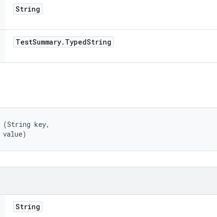
String
Test
Summary
.
Typed
String
 (String key, 

 value)
String