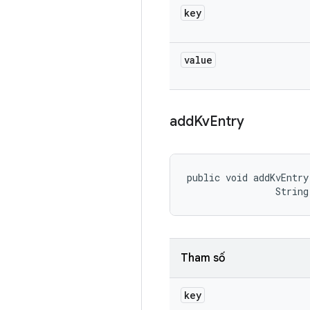
key
value
add
Kv
Entry
public void addKvEntry
                String
Tham số
key