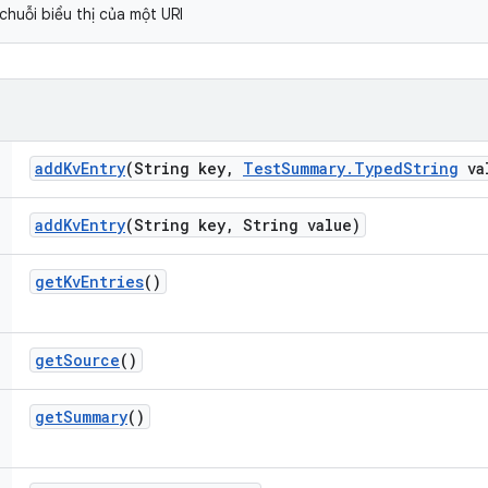
 chuỗi biểu thị của một URI
add
Kv
Entry
(String key
,
Test
Summary
.
Typed
String
va
add
Kv
Entry
(String key
,
String value)
get
Kv
Entries
()
get
Source
()
get
Summary
()