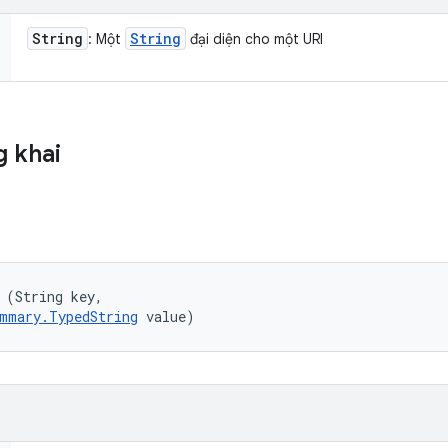
String
String
: Một
đại diện cho một URI
 khai
 (String key, 

mmary.TypedString
 value)