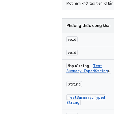
Một hàm khởi tạo tiện lợi lấy
Phương thức công khai
void
void
Map<String
,
Test
Summary
.
Typed
String
>
String
Test
Summary
.
Typed
String