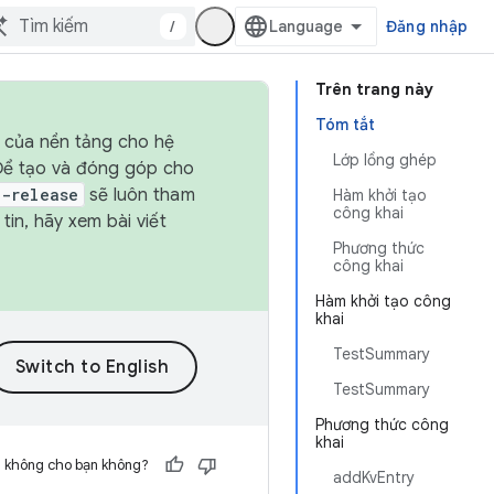
/
Đăng nhập
Trên trang này
Tóm tắt
h của nền tảng cho hệ
Lớp lồng ghép
 Để tạo và đóng góp cho
t-release
sẽ luôn tham
Hàm khởi tạo
công khai
in, hãy xem bài viết
Phương thức
công khai
Hàm khởi tạo công
khai
TestSummary
TestSummary
Phương thức công
khai
h không cho bạn không?
addKvEntry