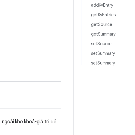
addKvEntry
getKvEntries
getSource
getSummary
setSource
setSummary
setSummary
 ngoài kho khoá-giá trị để