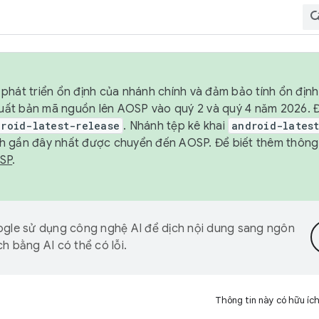
phát triển ổn định của nhánh chính và đảm bảo tính ổn địn
ẽ xuất bản mã nguồn lên AOSP vào quý 2 và quý 4 năm 2026.
droid-latest-release
. Nhánh tệp kê khai
android-lates
h gần đây nhất được chuyển đến AOSP. Để biết thêm thông t
OSP
.
gle sử dụng công nghệ AI để dịch nội dung sang ngôn
h bằng AI có thể có lỗi.
Thông tin này có hữu íc