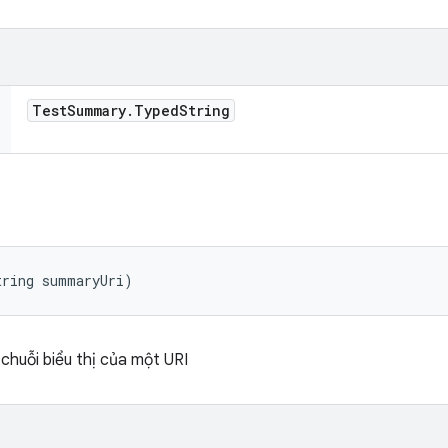
Test
Summary
.
Typed
String
tring summaryUri)
 chuỗi biểu thị của một URI