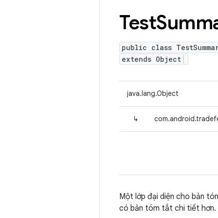
Test
Summa
public class TestSumma
extends Object
java.lang.Object
↳
com.android.tradef
Một lớp đại diện cho bản tó
có bản tóm tắt chi tiết hơn.