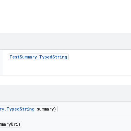
Test
Summary
.
Typed
String
ry
.
Typed
String
summary)
mmary
Uri)