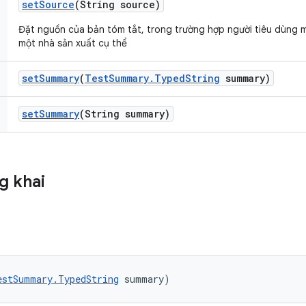
set
Source
(String source)
Đặt nguồn của bản tóm tắt, trong trường hợp người tiêu dùng 
một nhà sản xuất cụ thể
set
Summary
(
Test
Summary
.
Typed
String
summary)
set
Summary
(String summary)
g khai
estSummary.TypedString
 summary)