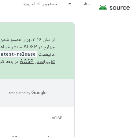
اسناد
جستجوی کد اندروید
از سال ۲۰۲۶، برای ه
چهارم در AOSP منتشر خواهیم کرد. برای ساخت و مشارکت در AOSP،
مانیفست
latest-release
تغییرات در AOSP
مراجعه کنی
ا
AOSP