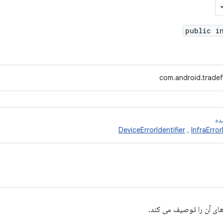
public i
com.android.tradefe
ده
DeviceErrorIdentifier
,
InfraError
ای آن را توصیف می کند.