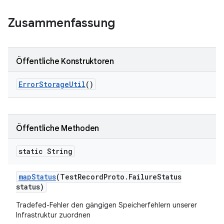
Zusammenfassung
Öffentliche Konstruktoren
Error
Storage
Util
()
Öffentliche Methoden
static String
map
Status
(Test
Record
Proto
.
Failure
Status
status)
Tradefed-Fehler den gängigen Speicherfehlern unserer
Infrastruktur zuordnen