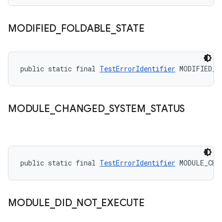
MODIFIED
_
FOLDABLE
_
STATE
public static final 
TestErrorIdentifier
 MODIFIED_F
MODULE
_
CHANGED
_
SYSTEM
_
STATUS
public static final 
TestErrorIdentifier
 MODULE_CHA
MODULE
_
DID
_
NOT
_
EXECUTE