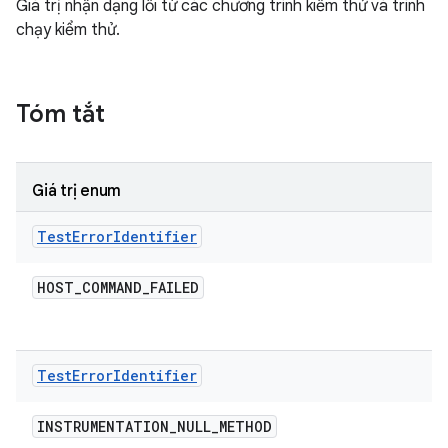
Giá trị nhận dạng lỗi từ các chương trình kiểm thử và trình
chạy kiểm thử.
Tóm tắt
Giá trị enum
Test
Error
Identifier
HOST
_
COMMAND
_
FAILED
Test
Error
Identifier
INSTRUMENTATION
_
NULL
_
METHOD