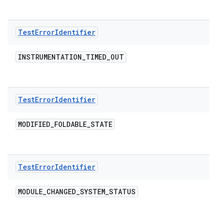
Test
Error
Identifier
INSTRUMENTATION
_
TIMED
_
OUT
Test
Error
Identifier
MODIFIED
_
FOLDABLE
_
STATE
Test
Error
Identifier
MODULE
_
CHANGED
_
SYSTEM
_
STATUS