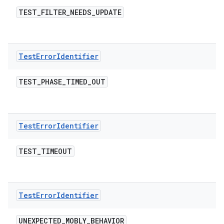
TEST
_
FILTER
_
NEEDS
_
UPDATE
Test
Error
Identifier
TEST
_
PHASE
_
TIMED
_
OUT
Test
Error
Identifier
TEST
_
TIMEOUT
Test
Error
Identifier
UNEXPECTED
_
MOBLY
_
BEHAVIOR