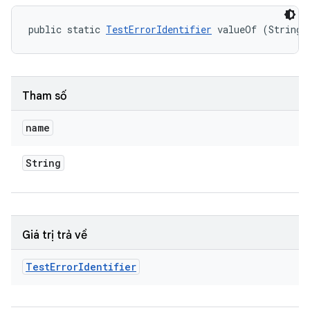
public static 
TestErrorIdentifier
 valueOf (String 
Tham số
name
String
Giá trị trả về
Test
Error
Identifier