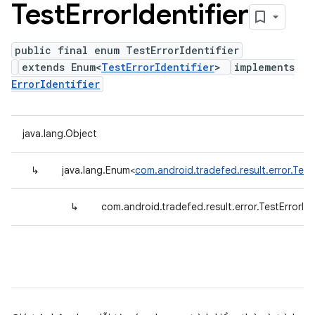
Test
Error
Identifier
public final enum TestErrorIdentifier
extends Enum<
TestErrorIdentifier
>
implements
ErrorIdentifier
java.lang.Object
↳
java.lang.Enum<
com.android.tradefed.result.error.TestE
↳
com.android.tradefed.result.error.TestErrorIde