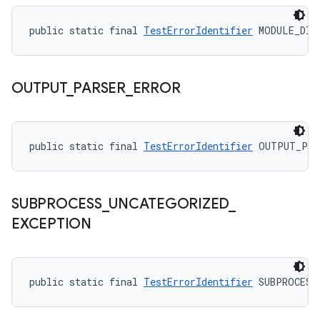
public static final 
TestErrorIdentifier
 MODULE_DID
OUTPUT
_
PARSER
_
ERROR
public static final 
TestErrorIdentifier
 OUTPUT_PAR
SUBPROCESS
_
UNCATEGORIZED
_
EXCEPTION
public static final 
TestErrorIdentifier
 SUBPROCESS