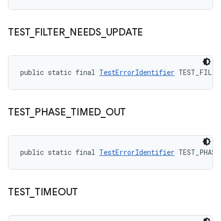
TEST
_
FILTER
_
NEEDS
_
UPDATE
public static final 
TestErrorIdentifier
 TEST_FILTE
TEST
_
PHASE
_
TIMED
_
OUT
public static final 
TestErrorIdentifier
 TEST_PHASE
TEST
_
TIMEOUT