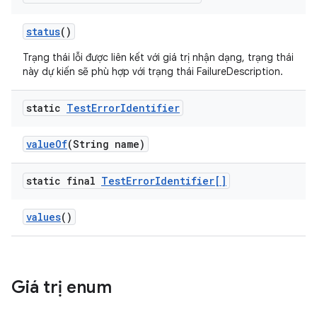
status
()
Trạng thái lỗi được liên kết với giá trị nhận dạng, trạng thái
này dự kiến sẽ phù hợp với trạng thái FailureDescription.
static
Test
Error
Identifier
value
Of
(String name)
static final
Test
Error
Identifier[]
values
()
Giá trị enum