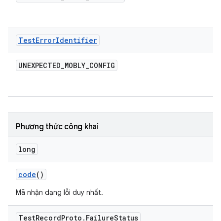
Test
Error
Identifier
UNEXPECTED
_
MOBLY
_
CONFIG
Phương thức công khai
long
code
()
Mã nhận dạng lỗi duy nhất.
Test
Record
Proto
.
Failure
Status