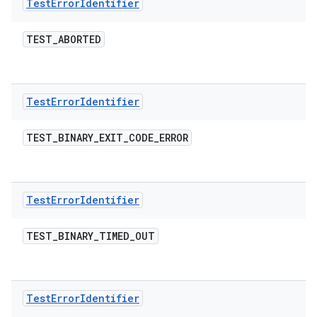
Test
Error
Identifier
TEST
_
ABORTED
Test
Error
Identifier
TEST
_
BINARY
_
EXIT
_
CODE
_
ERROR
Test
Error
Identifier
TEST
_
BINARY
_
TIMED
_
OUT
Test
Error
Identifier