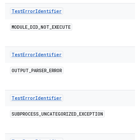
Test
Error
Identifier
MODULE
_
DID
_
NOT
_
EXECUTE
Test
Error
Identifier
OUTPUT
_
PARSER
_
ERROR
Test
Error
Identifier
SUBPROCESS
_
UNCATEGORIZED
_
EXCEPTION