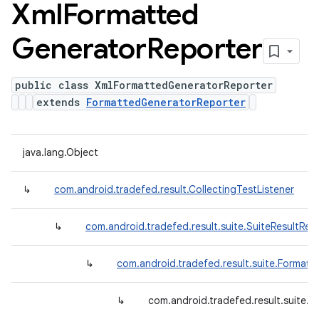
Xml
Formatted
Generator
Reporter
public class XmlFormattedGeneratorReporter
extends
FormattedGeneratorReporter
java.lang.Object
↳
com.android.tradefed.result.CollectingTestListener
↳
com.android.tradefed.result.suite.SuiteResultRep
↳
com.android.tradefed.result.suite.Format
↳
com.android.tradefed.result.suite.