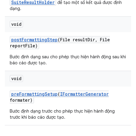
SuiteResultHolder
để tạo một số kết quả được định
dạng.
void
post
Formatting
Step
(File result
Dir
,
File
report
File)
Bước định dạng sau cho phép thực hiện hành động sau khi
báo cáo được tạo.
void
pre
Formatting
Setup
(
IFormatter
Generator
formater)
Bước định dạng trước cho phép thực hiện hành động
trước khi báo cáo được tạo.