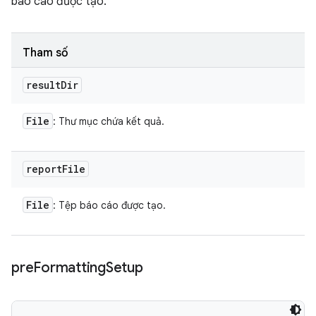
báo cáo được tạo.
Tham số
result
Dir
File
: Thư mục chứa kết quả.
report
File
File
: Tệp báo cáo được tạo.
pre
Formatting
Setup