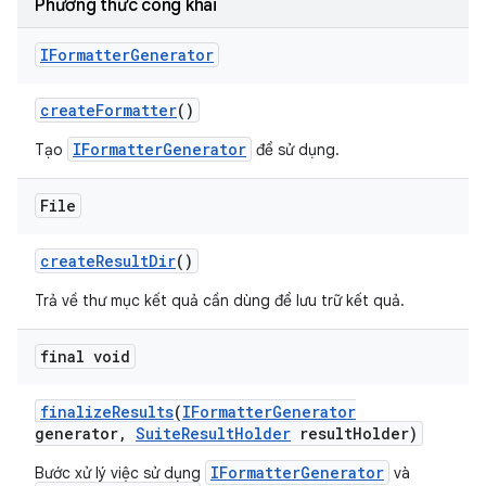
Phương thức công khai
IFormatter
Generator
create
Formatter
()
IFormatterGenerator
Tạo
để sử dụng.
File
create
Result
Dir
()
Trả về thư mục kết quả cần dùng để lưu trữ kết quả.
final void
finalize
Results
(
IFormatter
Generator
generator
,
Suite
Result
Holder
result
Holder)
IFormatterGenerator
Bước xử lý việc sử dụng
và