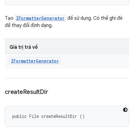
Tạo
IFormatterGenerator
để sử dụng. Có thể ghi đè
để thay đổi định dạng.
Giá trị trả về
IFormatter
Generator
create
Result
Dir
public File createResultDir ()