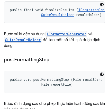
public final void finalizeResults (
IFormatterGener
SuiteResultHolder
 resultHolder)
Bước xử lý việc sử dụng
IFormatterGenerator
và
SuiteResultHolder
để tạo một số kết quả được định
dạng.
post
Formatting
Step
public void postFormattingStep (File resultDir, 

                File reportFile)
Bước định dạng sau cho phép thực hiện hành động sau khi