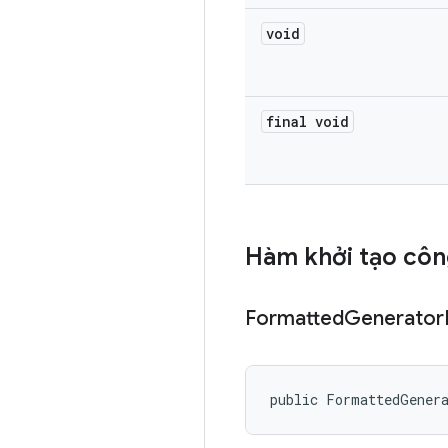
void
final void
Hàm khởi tạo côn
Formatted
Generator
public FormattedGener