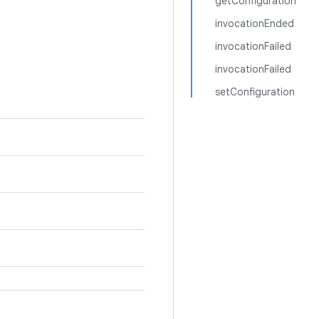
getConfiguration
invocationEnded
invocationFailed
invocationFailed
setConfiguration