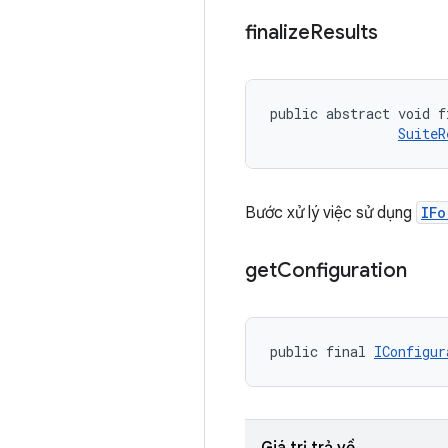
finalize
Results
public abstract void f
SuiteR
Bước xử lý việc sử dụng
IFo
get
Configuration
public final 
IConfigur