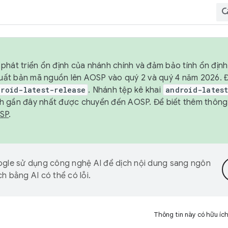
phát triển ổn định của nhánh chính và đảm bảo tính ổn địn
ẽ xuất bản mã nguồn lên AOSP vào quý 2 và quý 4 năm 2026.
droid-latest-release
. Nhánh tệp kê khai
android-lates
h gần đây nhất được chuyển đến AOSP. Để biết thêm thông t
OSP
.
gle sử dụng công nghệ AI để dịch nội dung sang ngôn
h bằng AI có thể có lỗi.
Thông tin này có hữu íc