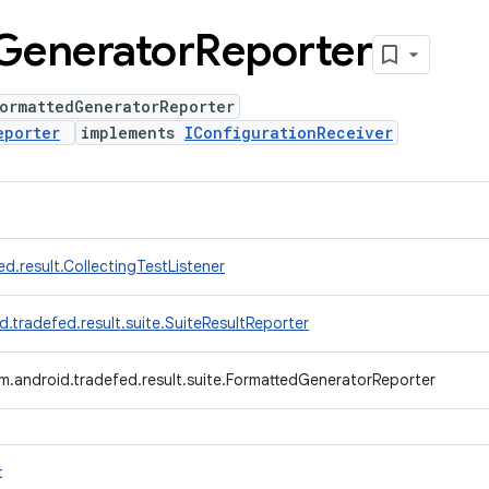
Generator
Reporter
ormattedGeneratorReporter
eporter
implements
IConfigurationReceiver
d.result.CollectingTestListener
.tradefed.result.suite.SuiteResultReporter
m.android.tradefed.result.suite.FormattedGeneratorReporter
t