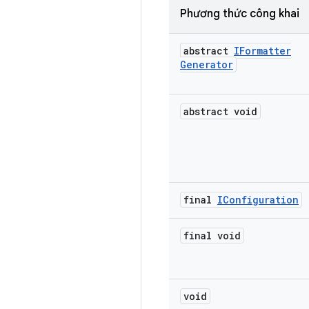
Phương thức công khai
abstract
IFormatter
Generator
abstract void
final
IConfiguration
final void
void