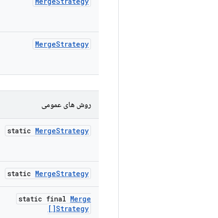
Merge
Strategy
Merge
Strategy
روش های عمومی
static
Merge
Strategy
static
Merge
Strategy
static final
Merge
Strategy[]