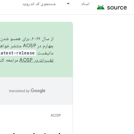
اسناد
جستجوی کد اندروید
از سال ۲۰۲۶، برای ه
چهارم در AOSP منتشر خواهیم کرد. برای ساخت و مشارکت در AOSP،
مانیفست
latest-release
تغییرات در AOSP
مراجعه کنی
ا
AOSP