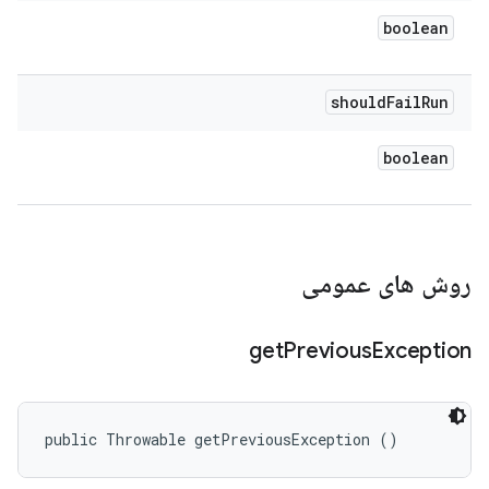
boolean
should
Fail
Run
boolean
روش های عمومی
get
Previous
Exception
public Throwable getPreviousException ()