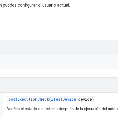
 puedes configurar el usuario actual.
post
Execution
Check
(
ITest
Device
device)
Verifica el estado del sistema después de la ejecución del mód