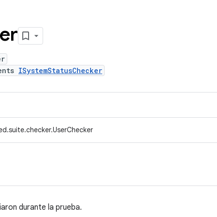
er
er
ents
ISystemStatusChecker
ed.suite.checker.UserChecker
biaron durante la prueba.