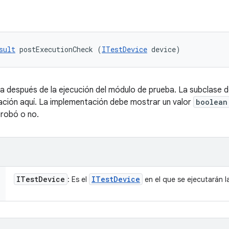
sult
 postExecutionCheck (
ITestDevice
 device)
ema después de la ejecución del módulo de prueba. La subclase 
icación aquí. La implementación debe mostrar un valor
boolean
probó o no.
ITest
Device
ITest
Device
: Es el
en el que se ejecutarán la