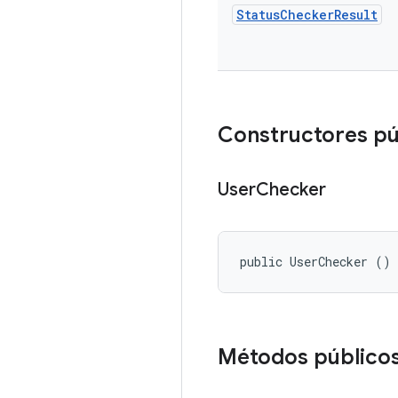
Status
Checker
Result
Constructores pú
User
Checker
public UserChecker ()
Métodos público