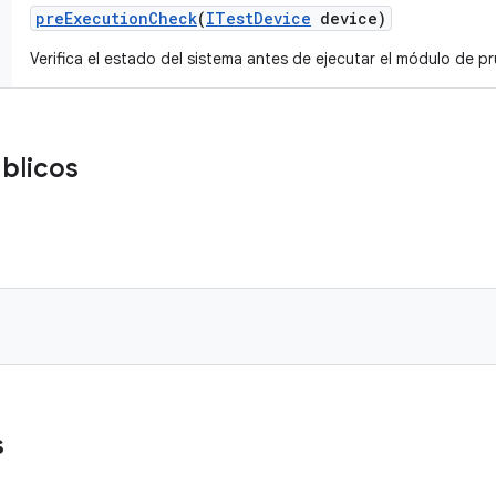
pre
Execution
Check
(
ITest
Device
device)
Verifica el estado del sistema antes de ejecutar el módulo de p
blicos
s