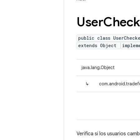
User
Check
public class UserCheck
extends Object
implem
java.lang.Object
↳
com.android.tradef
Verifica si los usuarios cam