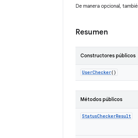
De manera opcional, también
Resumen
Constructores públicos
User
Checker
()
Métodos públicos
Status
Checker
Result