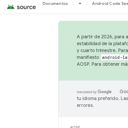
Documentos
Android Code Se
A partir de 2026, para 
estabilidad de la plata
y cuarto trimestre. Para
manifiesto
android-la
AOSP. Para obtener más
Goo
tu idioma preferido. L
errores.
AOSP