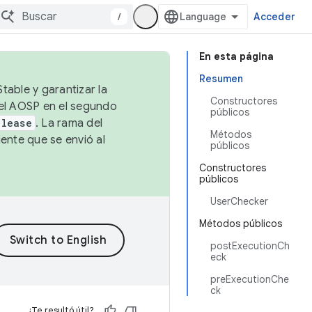
/
Acceder
En esta página
Resumen
table y garantizar la
Constructores
 el AOSP en el segundo
públicos
elease
. La rama del
Métodos
ente que se envió al
públicos
Constructores
públicos
UserChecker
Métodos públicos
postExecutionCh
eck
preExecutionChe
ck
¿Te resultó útil?