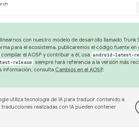
arch
alinearnos con nuestro modelo de desarrollo llamado Trunk S
forma para el ecosistema, publicaremos el código fuente en
 compilar el AOSP y contribuir a él, usa
android-latest-r
test-release
siempre hará referencia a la versión más reci
 información, consulta
Cambios en el AOSP
.
gle utiliza tecnología de IA para traducir contenido a
as traducciones realizadas con IA pueden contener