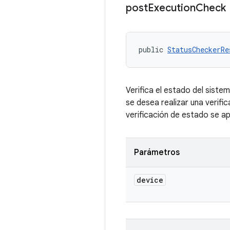
post
Execution
Check
public 
StatusCheckerRe
Verifica el estado del sist
se desea realizar una verif
verificación de estado se a
Parámetros
device