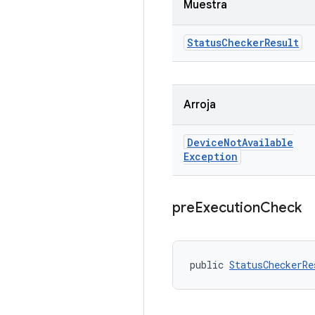
Muestra
Status
Checker
Result
Arroja
Device
Not
Available
Exception
pre
Execution
Check
public 
StatusCheckerRe