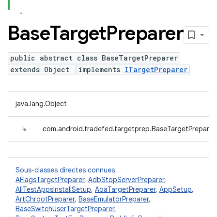
Base
Target
Preparer
public abstract class BaseTargetPreparer
extends Object
implements
ITargetPreparer
java.lang.Object
↳
com.android.tradefed.targetprep.BaseTargetPreparer
Sous-classes directes connues
AFlagsTargetPreparer
,
AdbStopServerPreparer
,
AllTestAppsInstallSetup
,
AoaTargetPreparer
,
AppSetup
,
ArtChrootPreparer
,
BaseEmulatorPreparer
,
BaseSwitchUserTargetPreparer
,