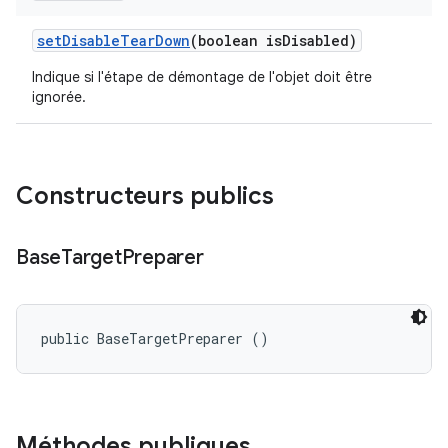
set
Disable
Tear
Down
(boolean is
Disabled)
Indique si l'étape de démontage de l'objet doit être
ignorée.
Constructeurs publics
Base
Target
Preparer
public BaseTargetPreparer ()
Méthodes publiques