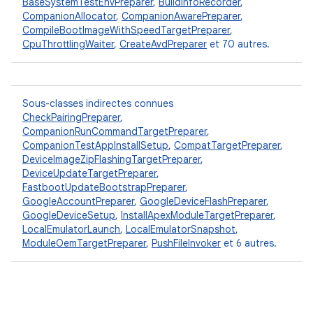
BaseSystemTestEnvPreparer
,
BuildInfoRecorder
,
CompanionAllocator
,
CompanionAwarePreparer
,
CompileBootImageWithSpeedTargetPreparer
,
CpuThrottlingWaiter
,
CreateAvdPreparer
et 70 autres.
Sous-classes indirectes connues
CheckPairingPreparer
,
CompanionRunCommandTargetPreparer
,
CompanionTestAppInstallSetup
,
CompatTargetPreparer
,
DeviceImageZipFlashingTargetPreparer
,
DeviceUpdateTargetPreparer
,
FastbootUpdateBootstrapPreparer
,
GoogleAccountPreparer
,
GoogleDeviceFlashPreparer
,
GoogleDeviceSetup
,
InstallApexModuleTargetPreparer
,
LocalEmulatorLaunch
,
LocalEmulatorSnapshot
,
ModuleOemTargetPreparer
,
PushFileInvoker
et 6 autres.