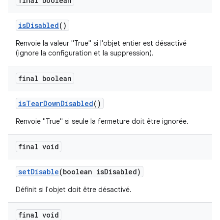
final boolean
is
Disabled
()
Renvoie la valeur "True" si l'objet entier est désactivé
(ignore la configuration et la suppression).
final boolean
is
Tear
Down
Disabled
()
Renvoie "True" si seule la fermeture doit être ignorée.
final void
set
Disable
(boolean is
Disabled)
Définit si l'objet doit être désactivé.
final void