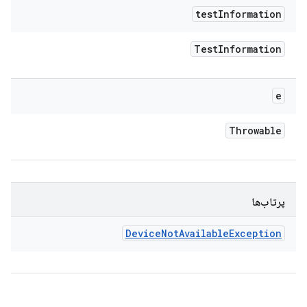
test
Information
Test
Information
e
Throwable
پرتاب‌ها
Device
Not
Available
Exception