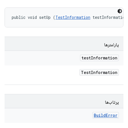
public void setUp (
TestInformation
 testInformation
پارامترها
test
Information
Test
Information
پرتاب‌ها
Build
Error