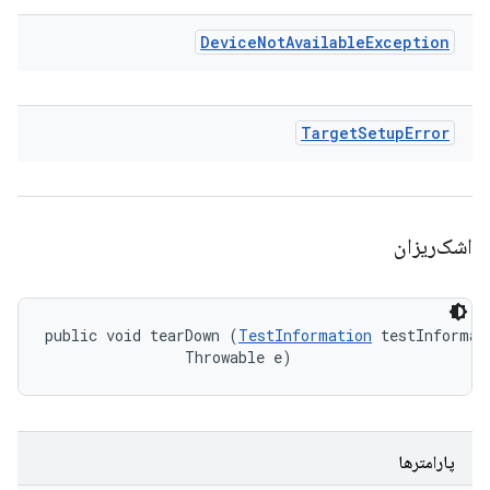
Device
Not
Available
Exception
Target
Setup
Error
اشک‌ریزان
public void tearDown (
TestInformation
 testInformati
                Throwable e)
پارامترها