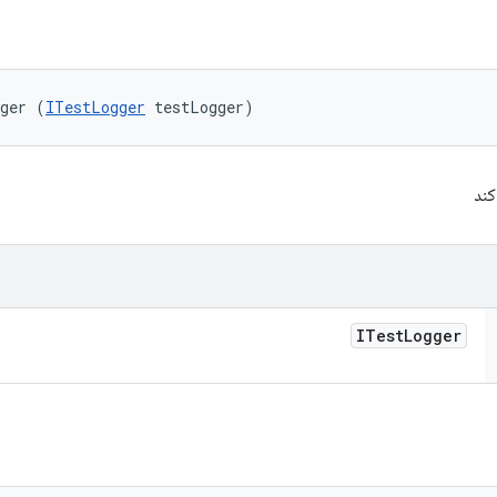
gger (
ITestLogger
 testLogger)
کند
ITest
Logger