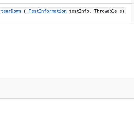
tear
Down
(
Test
Information
test
Info
,
Throwable e)