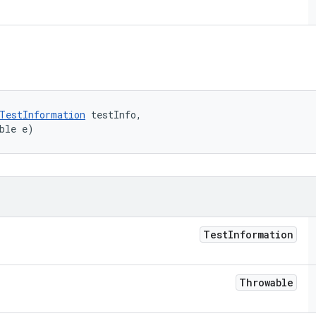
TestInformation
 testInfo, 

ble e)
Test
Information
Throwable