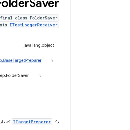
Folder
Saver
final class FolderSaver
ents
ITestLoggerReceiver
java.lang.object
ep.BaseTargetPreparer
↳
rep.FolderSaver
↳
یک
ITargetPreparer
که دایر