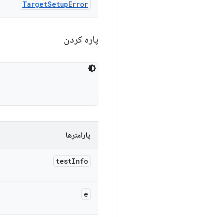
Target
Setup
Error
پاره کردن
پارامترها
test
Info
e