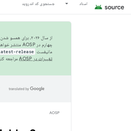
اسناد
جستجوی کد اندروید
از سال ۲۰۲۶، برای ه
چهارم در AOSP منتشر خواهیم کرد. برای ساخت و مشارکت در AOSP،
مانیفست
latest-release
تغییرات در AOSP
مراجعه کنی
ا
AOSP