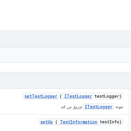
set
Test
Logger
(
ITest
Logger
test
Logger)
ITestLogger
نمونه
تزریق می کند
set
Up
(
Test
Information
test
Info)