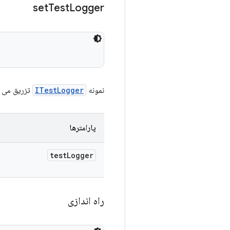
set
Test
Logger
نمونه
ITestLogger
تزریق می 
پارامترها
test
Logger
راه اندازی