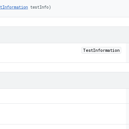
tInformation
 testInfo)
Test
Information