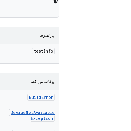
پارامترها
test
Info
پرتاب می کند
Build
Error
Device
Not
Available
Exception