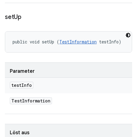
set
Up
public void setUp (
TestInformation
 testInfo)
Parameter
test
Info
Test
Information
Löst aus