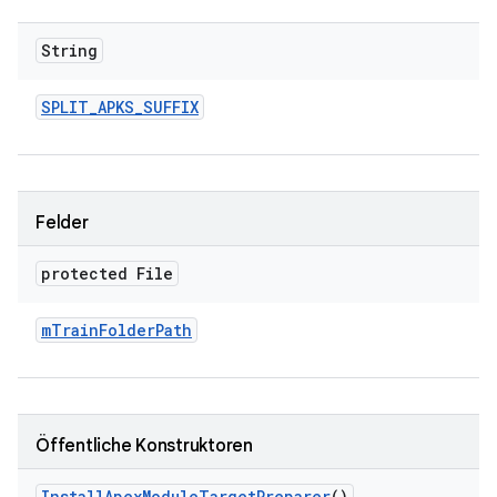
String
SPLIT
_
APKS
_
SUFFIX
Felder
protected File
m
Train
Folder
Path
Öffentliche Konstruktoren
Install
Apex
Module
Target
Preparer
()