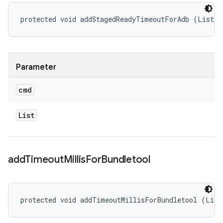
protected void addStagedReadyTimeoutForAdb (List<S
Parameter
cmd
List
add
Timeout
Millis
For
Bundletool
protected void addTimeoutMillisForBundletool (List