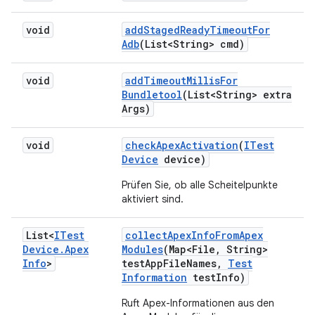
void
add
Staged
Ready
Timeout
For
Adb
(List<String> cmd)
void
add
Timeout
Millis
For
Bundletool
(List<String> extra
Args)
void
check
Apex
Activation
(
ITest
Device
device)
Prüfen Sie, ob alle Scheitelpunkte
aktiviert sind.
List<
ITest
collect
Apex
Info
From
Apex
Device
.
Apex
Modules
(Map<File
,
String>
Info
>
test
App
File
Names
,
Test
Information
test
Info)
Ruft Apex-Informationen aus den