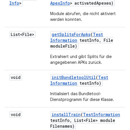
Info
>
Apex
Info
> activated
Apexes)
Module abrufen, die nicht aktiviert
werden konnten.
List<File>
get
Splits
For
Apks
(
Test
Information
test
Info
,
File
module
File)
Extrahiert und gibt Splits für die
angegebenen APKs zurück.
void
init
Bundletool
Util
(
Test
Information
test
Info)
Initialisiert das Bundletool-
Dienstprogramm für diese Klasse.
void
install
Train
(
Test
Information
test
Info
,
List<File> module
Filenames)