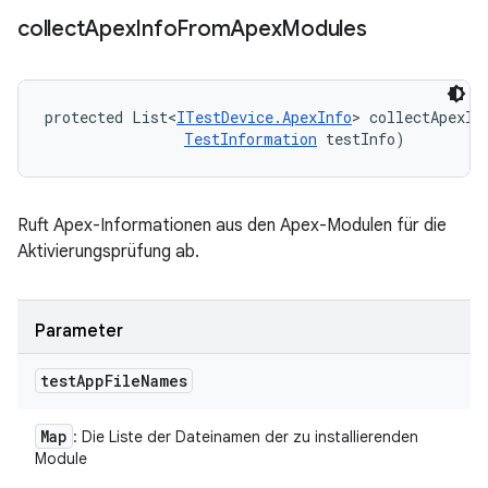
collect
Apex
Info
From
Apex
Modules
protected List<
ITestDevice.ApexInfo
> collectApexIn
TestInformation
 testInfo)
Ruft Apex-Informationen aus den Apex-Modulen für die
Aktivierungsprüfung ab.
Parameter
test
App
File
Names
Map
: Die Liste der Dateinamen der zu installierenden
Module