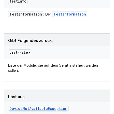
test
Info
Test
Information
Test
Information
: Der
Gibt Folgendes zurück:
List<File>
Liste
der Module, die auf dem Gerät installiert werden
sollen.
Löst aus
Device
Not
Available
Exception