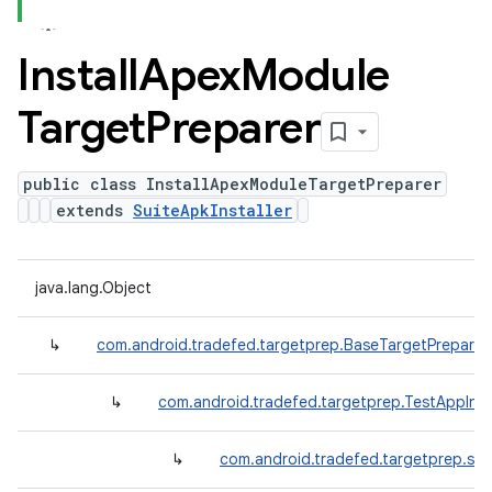
Install
Apex
Module
Target
Preparer
public class InstallApexModuleTargetPreparer
extends
SuiteApkInstaller
java.lang.Object
↳
com.android.tradefed.targetprep.BaseTargetPreparer
↳
com.android.tradefed.targetprep.TestAppInst
↳
com.android.tradefed.targetprep.suit