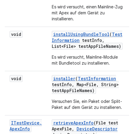
Es wird versucht, einen Mainline-Zug
mit Apex auf dem Gerät zu
installieren.
void
install
Using
Bundle
Tool
(
Test
Information
test
Info
,
List<File> test
App
File
Names)
Es wird versucht, Mainline-Module
mit Bundletool zu installieren.
void
installer
(
Test
Information
test
Info
,
Map<File
,
String>
test
App
File
Names)
Versuchen Sie, ein Paket oder Split-
Paket auf dem Gerät zu installieren.
ITest
Device
.
retrieve
Apex
Info
(File test
Apex
Info
Apex
File
,
Device
Descriptor