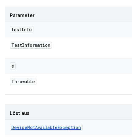
Parameter
test
Info
Test
Information
e
Throwable
Löst aus
Device
Not
Available
Exception