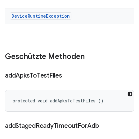
Device
Runtime
Exception
Geschützte Methoden
add
Apks
To
Test
Files
protected void addApksToTestFiles ()
add
Staged
Ready
Timeout
For
Adb