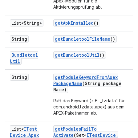
Apex-Modulen für die
Aktivierungsprüfung ab.
List<String>
get
Apk
Installed
()
String
get
Bundletool
File
Name
()
Bundletool
get
Bundletool
Util
()
Util
String
get
Module
Keyword
From
Apex
Package
Name
(String package
Name)
Ruft das Keyword (z.B. „tzdata“ für
com.android.tzdata.apex) aus dem
APEX-Paketnamen ab.
List<
ITest
get
Modules
Fail
To
Device
.
Apex
Activate
(Set<
ITest
Device
.