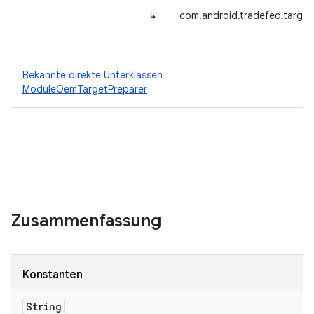
↳
com.android.tradefed.target
Bekannte direkte Unterklassen
ModuleOemTargetPreparer
Zusammenfassung
Konstanten
String