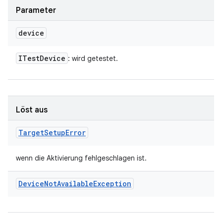
Parameter
device
ITest
Device
: wird getestet.
Löst aus
Target
Setup
Error
wenn die Aktivierung fehlgeschlagen ist.
Device
Not
Available
Exception