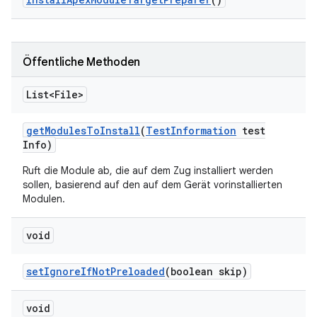
Öffentliche Methoden
List<File>
get
Modules
To
Install
(
Test
Information
test
Info)
Ruft die Module ab, die auf dem Zug installiert werden
sollen, basierend auf den auf dem Gerät vorinstallierten
Modulen.
void
set
Ignore
If
Not
Preloaded
(boolean skip)
void