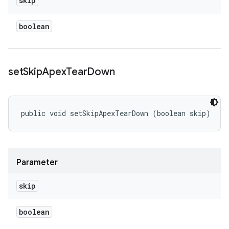
skip
boolean
set
Skip
Apex
Tear
Down
public void setSkipApexTearDown (boolean skip)
Parameter
skip
boolean