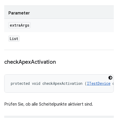
Parameter
extra
Args
List
check
Apex
Activation
protected void checkApexActivation (
ITestDevice
 de
Prüfen Sie, ob alle Scheitelpunkte aktiviert sind.