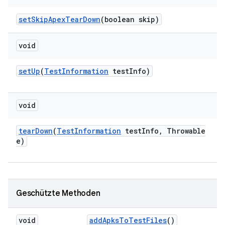
set
Skip
Apex
Tear
Down
(boolean skip)
void
set
Up
(
Test
Information
test
Info)
void
tear
Down
(
Test
Information
test
Info
,
Throwable
e)
Geschützte Methoden
void
add
Apks
To
Test
Files
()