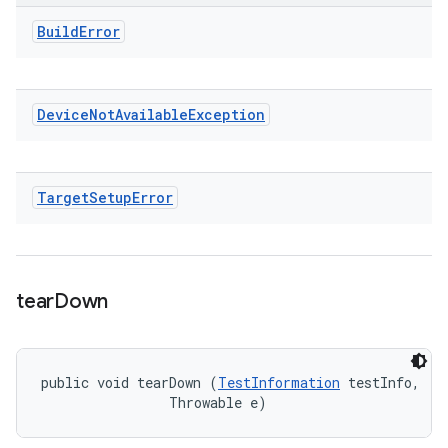
Build
Error
Device
Not
Available
Exception
Target
Setup
Error
tear
Down
public void tearDown (
TestInformation
 testInfo, 

                Throwable e)