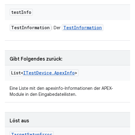
test
Info
Test
Information
Test
Information
: Der
Gibt Folgendes zurück:
List<
ITest
Device
.
Apex
Info
>
Eine Liste mit den apexinfo-Informationen der APEX-
Module in den Eingabedateilisten.
Löst aus
Target
Setup
Error