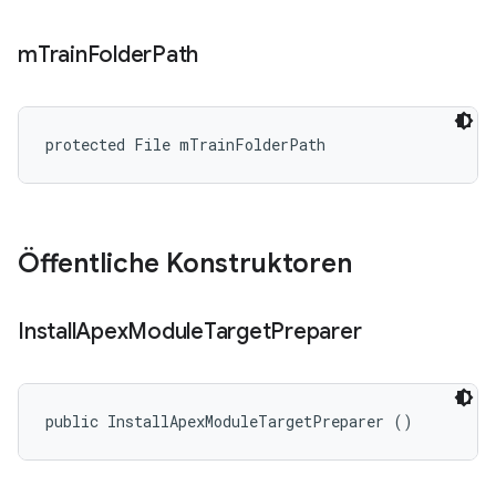
m
Train
Folder
Path
protected File mTrainFolderPath
Öffentliche Konstruktoren
Install
Apex
Module
Target
Preparer
public InstallApexModuleTargetPreparer ()