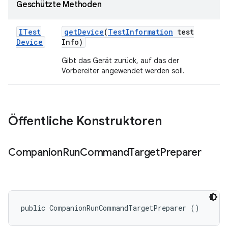
Geschützte Methoden
ITest
get
Device
(
Test
Information
test
Device
Info)
Gibt das Gerät zurück, auf das der
Vorbereiter angewendet werden soll.
Öffentliche Konstruktoren
Companion
Run
Command
Target
Preparer
public CompanionRunCommandTargetPreparer ()