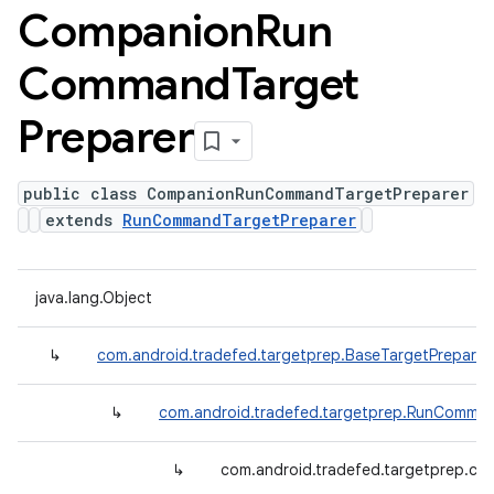
Companion
Run
Command
Target
Preparer
public class CompanionRunCommandTargetPreparer
extends
RunCommandTargetPreparer
java.lang.Object
↳
com.android.tradefed.targetprep.BaseTargetPreparer
↳
com.android.tradefed.targetprep.RunComman
↳
com.android.tradefed.targetprep.