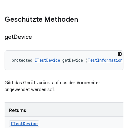
Geschützte Methoden
get
Device
protected 
ITestDevice
 getDevice (
TestInformation
 t
Gibt das Gerät zurück, auf das der Vorbereiter
angewendet werden soll.
Returns
ITest
Device