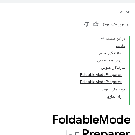
AOSP
این مرور مفید بود؟
در این صفحه
خلاصه
سازندگان عمومی
روش های عمومی
سازندگان عمومی
FoldableModePreparer
FoldableModePreparer
روش های عمومی
راه اندازی
Foldable
Mode
Preparer