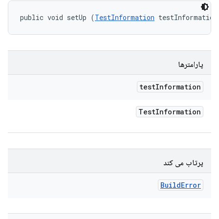
public void setUp (
TestInformation
 testInformation
پارامترها
test
Information
Test
Information
پرتاب می کند
Build
Error