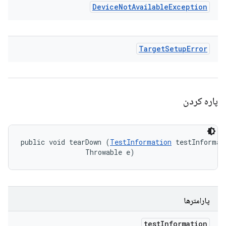
Device
Not
Available
Exception
Target
Setup
Error
پاره کردن
public void tearDown (
TestInformation
 testInformati
                Throwable e)
پارامترها
test
Information