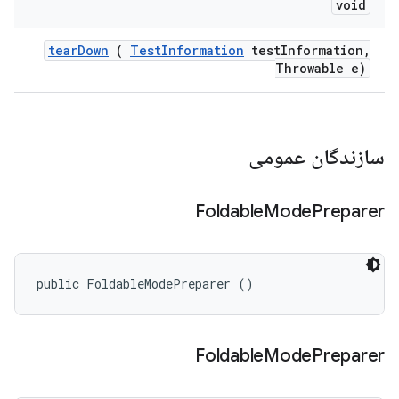
void
tear
Down
(
Test
Information
test
Information
,
Throwable e)
سازندگان عمومی
Foldable
Mode
Preparer
public FoldableModePreparer ()
Foldable
Mode
Preparer