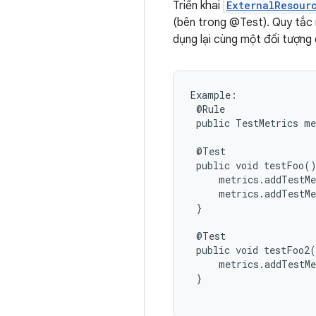
Triển khai
ExternalResour
(bên trong @Test). Quy tắc 
dụng lại cùng một đối tượng 
Example:

 @Rule

 public TestMetrics me
 @Test

 public void testFoo()
     metrics.addTestMe
     metrics.addTestMe
 }

 @Test

 public void testFoo2(
     metrics.addTestMe
 }
