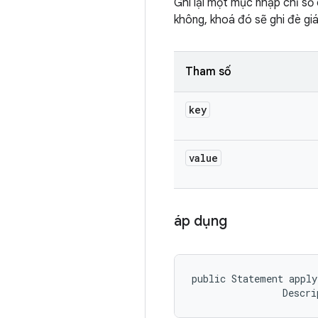
Ghi lại một mục nhập chỉ số
không, khoá đó sẽ ghi đè giá
Tham số
key
value
áp dụng
public Statement apply
                Descri