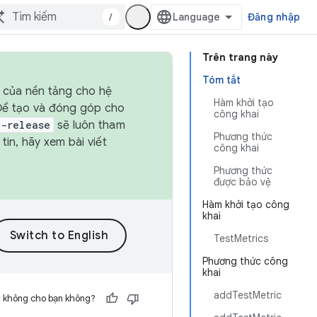
/
Đăng nhập
Trên trang này
Tóm tắt
h của nền tảng cho hệ
Hàm khởi tạo
 Để tạo và đóng góp cho
công khai
t-release
sẽ luôn tham
Phương thức
in, hãy xem bài viết
công khai
Phương thức
được bảo vệ
Hàm khởi tạo công
khai
TestMetrics
Phương thức công
khai
addTestMetric
h không cho bạn không?