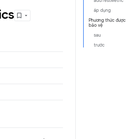
addTestMetric
ics
áp dụng
Phương thức được
bảo vệ
sau
trước