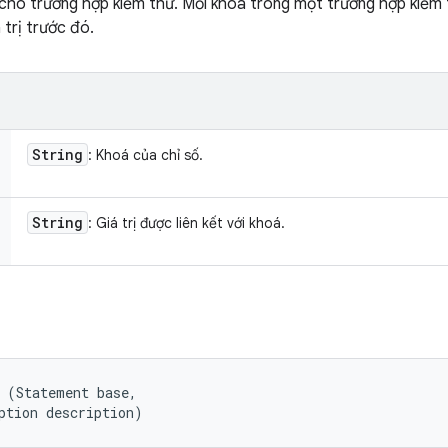
 cho trường hợp kiểm thử. Mỗi khoá trong một trường hợp kiểm t
 trị trước đó.
String
: Khoá của chỉ số.
String
: Giá trị được liên kết với khoá.
 (Statement base, 

ption description)