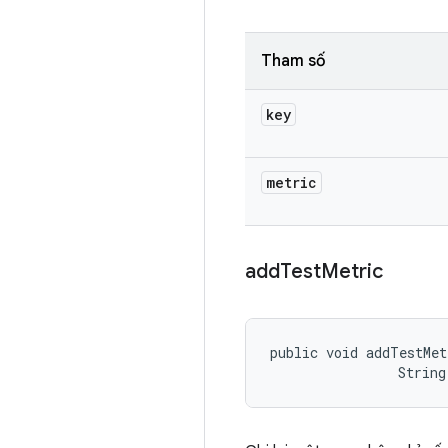
Tham số
key
metric
add
Test
Metric
public void addTestMet
                String