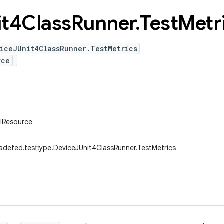
it4Class
Runner
.
Test
Metr
iceJUnit4ClassRunner.TestMetrics
rce
alResource
adefed.testtype.DeviceJUnit4ClassRunner.TestMetrics