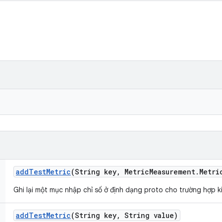
add
Test
Metric
(String key
,
Metric
Measurement
.
Metri
Ghi lại một mục nhập chỉ số ở định dạng proto cho trường hợp k
add
Test
Metric
(String key
,
String value)