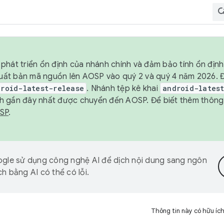
phát triển ổn định của nhánh chính và đảm bảo tính ổn địn
ẽ xuất bản mã nguồn lên AOSP vào quý 2 và quý 4 năm 2026.
droid-latest-release
. Nhánh tệp kê khai
android-lates
h gần đây nhất được chuyển đến AOSP. Để biết thêm thông t
OSP
.
gle sử dụng công nghệ AI để dịch nội dung sang ngôn
h bằng AI có thể có lỗi.
Thông tin này có hữu íc