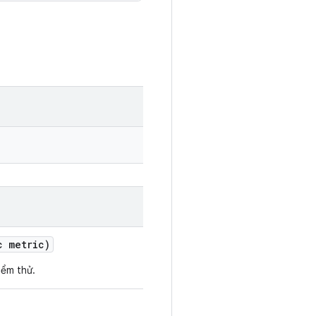
c metric)
iểm thử.