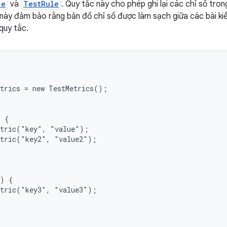
ce
và
TestRule
. Quy tắc này cho phép ghi lại các chỉ số tro
này đảm bảo rằng bản đồ chỉ số được làm sạch giữa các bài kiể
quy tắc.
trics = new TestMetrics();

 {

tric("key", "value");

tric("key2", "value2");

) {

tric("key3", "value3");
