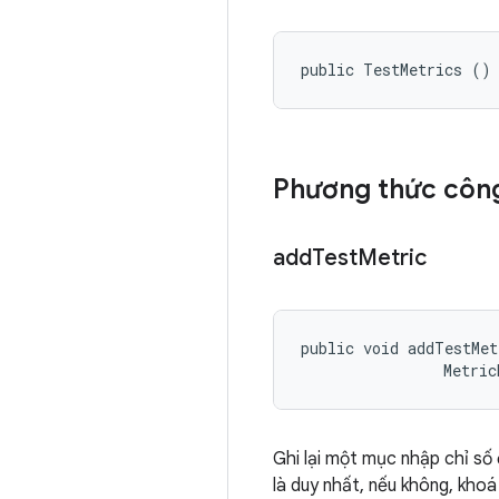
public TestMetrics ()
Phương thức công
add
Test
Metric
public void addTestMet
                Metric
Ghi lại một mục nhập chỉ số
là duy nhất, nếu không, khoá 