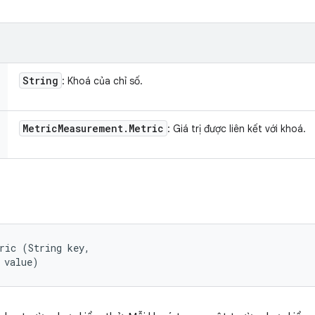
String
: Khoá của chỉ số.
Metric
Measurement
.
Metric
: Giá trị được liên kết với khoá.
ric (String key, 

 value)