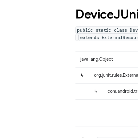
Device
JUn
public static class Dev
extends ExternalResou
java.lang.Object
↳
org.junit.rules.Extern
↳
com.android.tr