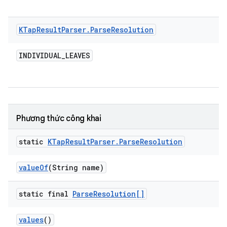
KTap
Result
Parser
.
Parse
Resolution
INDIVIDUAL
_
LEAVES
Phương thức công khai
static
KTap
Result
Parser
.
Parse
Resolution
value
Of
(String name)
static final
Parse
Resolution[]
values
()