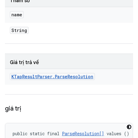
Tham số
name
String
Giá trị trả về
KTap
Result
Parser
.
Parse
Resolution
giá trị
public static final 
ParseResolution[]
 values ()