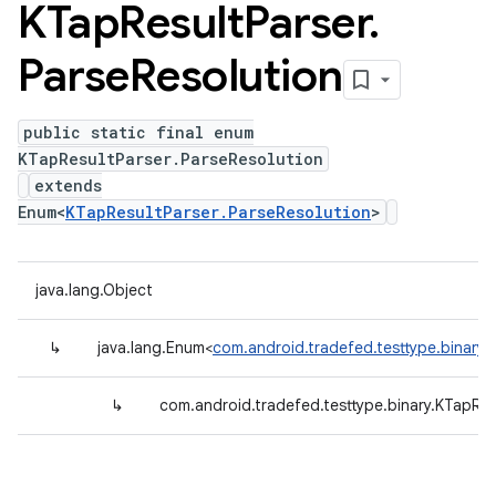
KTap
Result
Parser
.
Parse
Resolution
public static final enum
KTapResultParser.ParseResolution
extends
Enum<
KTapResultParser.ParseResolution
>
java.lang.Object
↳
java.lang.Enum<
com.android.tradefed.testtype.binary.
↳
com.android.tradefed.testtype.binary.KTapRes