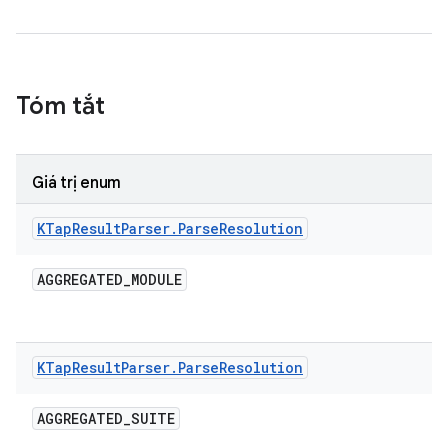
Tóm tắt
Giá trị enum
KTap
Result
Parser
.
Parse
Resolution
AGGREGATED
_
MODULE
KTap
Result
Parser
.
Parse
Resolution
AGGREGATED
_
SUITE