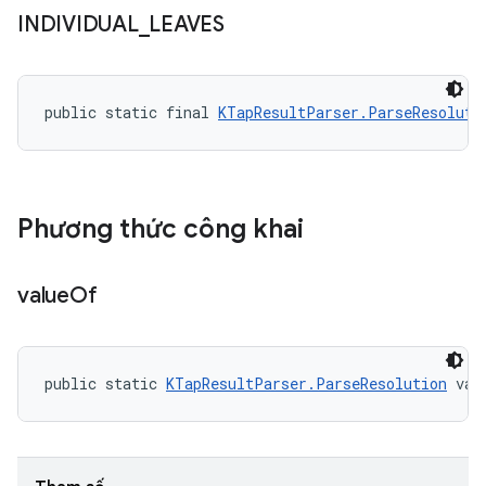
INDIVIDUAL
_
LEAVES
public static final 
KTapResultParser.ParseResoluti
Phương thức công khai
value
Of
public static 
KTapResultParser.ParseResolution
 val