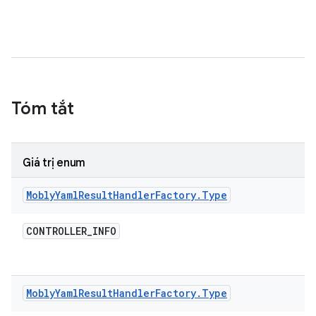
Tóm tắt
Giá trị enum
Mobly
Yaml
Result
Handler
Factory
.
Type
CONTROLLER
_
INFO
Mobly
Yaml
Result
Handler
Factory
.
Type