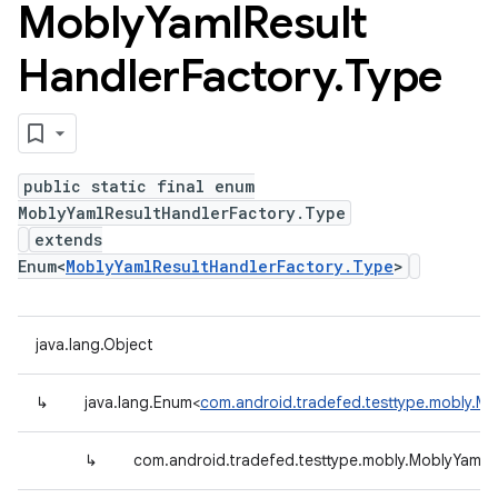
Mobly
Yaml
Result
Handler
Factory
.
Type
public static final enum
MoblyYamlResultHandlerFactory.Type
extends
Enum<
MoblyYamlResultHandlerFactory.Type
>
java.lang.Object
↳
java.lang.Enum<
com.android.tradefed.testtype.mobly.Mo
↳
com.android.tradefed.testtype.mobly.MoblyYamlR