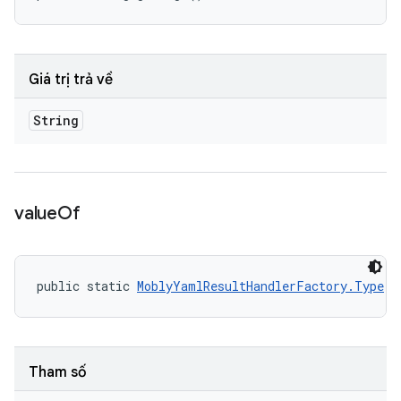
Giá trị trả về
String
value
Of
public static 
MoblyYamlResultHandlerFactory.Type
 v
Tham số