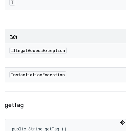
T
Gửi
Illegal
Access
Exception
Instantiation
Exception
get
Tag
public String getTag ()