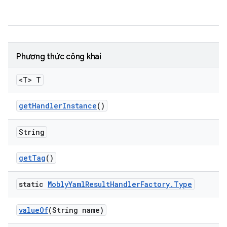
Phương thức công khai
<T> T
get
Handler
Instance
()
String
get
Tag
()
static
Mobly
Yaml
Result
Handler
Factory
.
Type
value
Of
(String name)