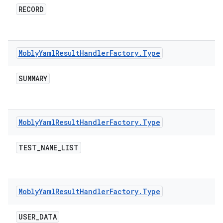
RECORD
Mobly
Yaml
Result
Handler
Factory
.
Type
SUMMARY
Mobly
Yaml
Result
Handler
Factory
.
Type
TEST
_
NAME
_
LIST
Mobly
Yaml
Result
Handler
Factory
.
Type
USER
_
DATA