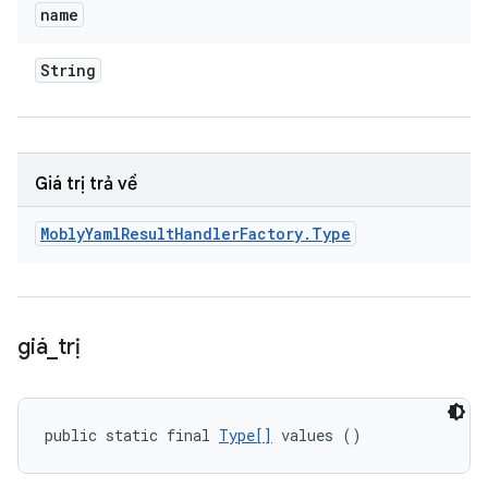
name
String
Giá trị trả về
Mobly
Yaml
Result
Handler
Factory
.
Type
giá
_
trị
public static final 
Type[]
 values ()