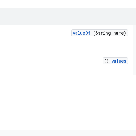
value
Of
(String name)
()
values