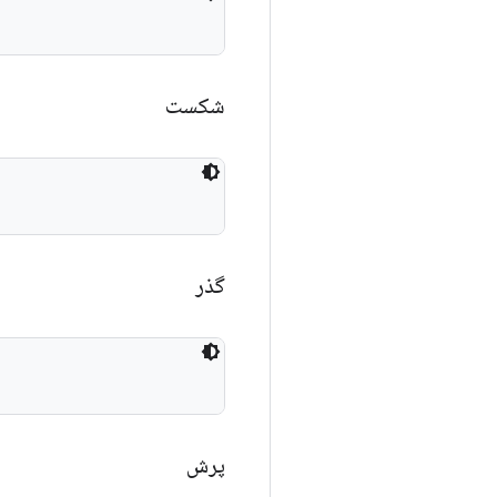
شکست
گذر
پرش