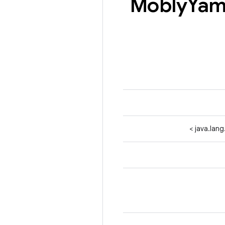
Mobly
Yam
>
java.lan