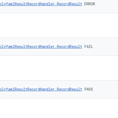
blyYamlResultRecordHandler.RecordResult
 ERROR
blyYamlResultRecordHandler.RecordResult
 FAIL
blyYamlResultRecordHandler.RecordResult
 PASS