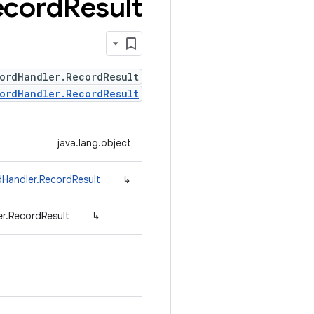
ecord
Result
ordHandler.RecordResult
ordHandler.RecordResult
java.lang.object
dHandler.RecordResult
↳
er.RecordResult
↳