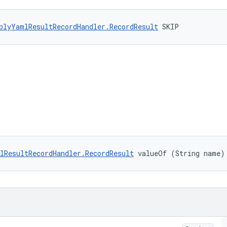
blyYamlResultRecordHandler.RecordResult
 SKIP
lResultRecordHandler.RecordResult
 valueOf (String name)