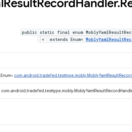
l
Result
Record
Handler
.
R
public static final enum MoblyYamlResultRec
>
extends Enum<
MoblyYamlResultRec
g.Enum<
com.android.tradefed.testtype.mobly.MoblyYamlResultRecor
com.android.tradefed.testtype.mobly.MoblyYamlResultRecordHandl