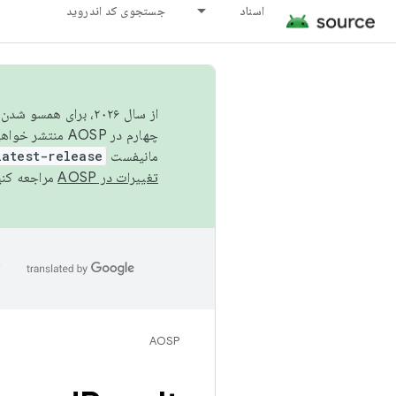
اسناد
جستجوی کد اندروید
از سال ۲۰۲۶، برای ه
چهارم در AOSP منتشر خواهیم کرد. برای ساخت و مشارکت در AOSP،
مانیفست
latest-release
تغییرات در AOSP
مراجعه کنی
ا
AOSP