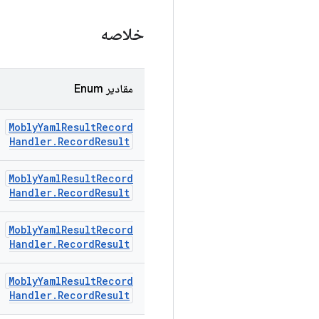
خلاصه
مقادیر Enum
Mobly
Yaml
Result
Record
Handler
.
Record
Result
Mobly
Yaml
Result
Record
Handler
.
Record
Result
Mobly
Yaml
Result
Record
Handler
.
Record
Result
Mobly
Yaml
Result
Record
Handler
.
Record
Result