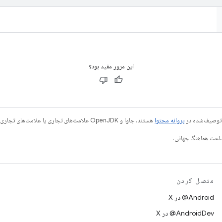
این مرور مفید بود؟
ی توصیف‌شده در
پروانه محتوا
هستند. جاوا و OpenJDK علامت‌های تجاری یا علامت‌های تجاری ثبت‌شده Oracle و/یا وابسته‌های آن هستند.
متصل کردن
‫‎@Android در X
‫‎@AndroidDev در X