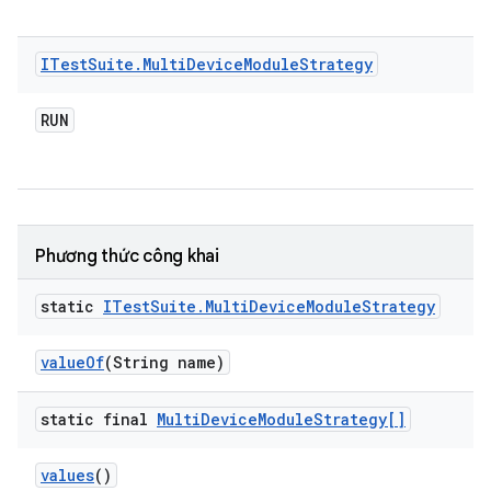
ITest
Suite
.
Multi
Device
Module
Strategy
RUN
Phương thức công khai
static
ITest
Suite
.
Multi
Device
Module
Strategy
value
Of
(String name)
static final
Multi
Device
Module
Strategy[]
values
()