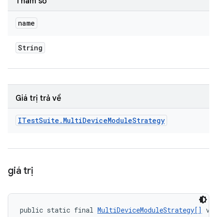
Tham số
name
String
Giá trị trả về
ITest
Suite
.
Multi
Device
Module
Strategy
giá trị
public static final 
MultiDeviceModuleStrategy[]
 va