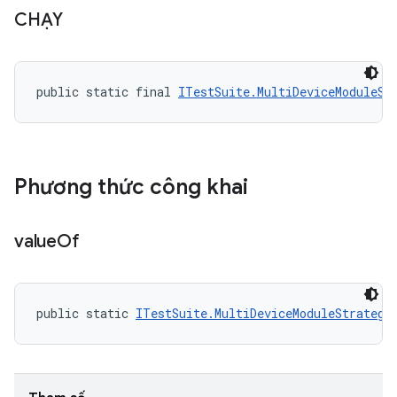
CHẠY
public static final 
ITestSuite.MultiDeviceModuleSt
Phương thức công khai
value
Of
public static 
ITestSuite.MultiDeviceModuleStrategy