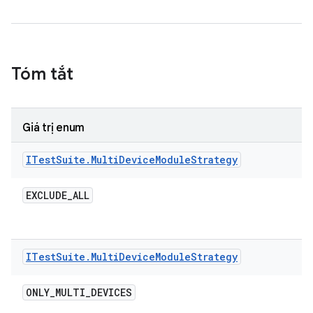
Tóm tắt
Giá trị enum
ITest
Suite
.
Multi
Device
Module
Strategy
EXCLUDE
_
ALL
ITest
Suite
.
Multi
Device
Module
Strategy
ONLY
_
MULTI
_
DEVICES