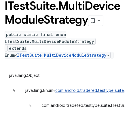
ITest
Suite
.
Multi
Device
Module
Strategy
public static final enum
ITestSuite.MultiDeviceModuleStrategy
extends
Enum<
ITestSuite.MultiDeviceModuleStrategy
>
java.lang.Object
↳
java.lang.Enum<
com.android.tradefed.testtype.suite.I
↳
com.android.tradefed.testtype.suite.ITestSui