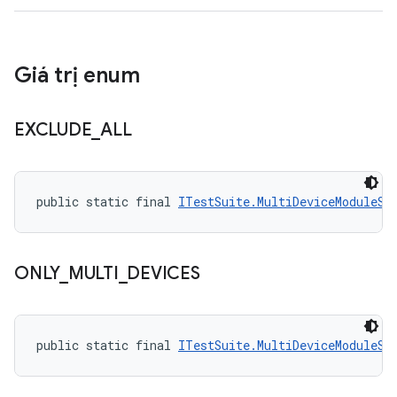
Giá trị enum
EXCLUDE
_
ALL
public static final 
ITestSuite.MultiDeviceModuleSt
ONLY
_
MULTI
_
DEVICES
public static final 
ITestSuite.MultiDeviceModuleSt