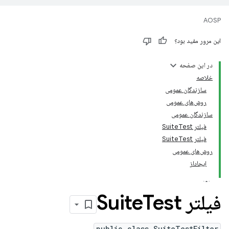
AOSP
این مرور مفید بود؟
در این صفحه
خلاصه
سازندگان عمومی
روش‌های عمومی
سازندگان عمومی
فیلتر SuiteTest
فیلتر SuiteTest
روش‌های عمومی
ایجاداز
فیلتر Suite
Test
public class SuiteTestFilter