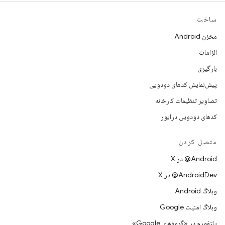
ساخت
مخزن Android
الزامات
بارگیری
پیش‌نمایش کدهای دودویی
تصاویر تنظیمات کارخانه
کدهای دودویی درایور
متصل کردن
‫‎@Android در X
‫‎@AndroidDev در X
وبلاگ Android
وبلاگ امنیت Google
پلتفورم در «گروه‌های Google»