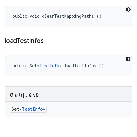
public void clearTestMappingPaths ()
load
Test
Infos
public Set<
TestInfo
> loadTestInfos ()
Giá trị trả về
Set<
Test
Info
>