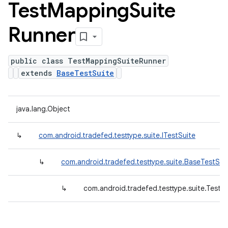
Test
Mapping
Suite
Runner
public class TestMappingSuiteRunner
extends
BaseTestSuite
java.lang.Object
↳
com.android.tradefed.testtype.suite.ITestSuite
↳
com.android.tradefed.testtype.suite.BaseTestSui
↳
com.android.tradefed.testtype.suite.Test