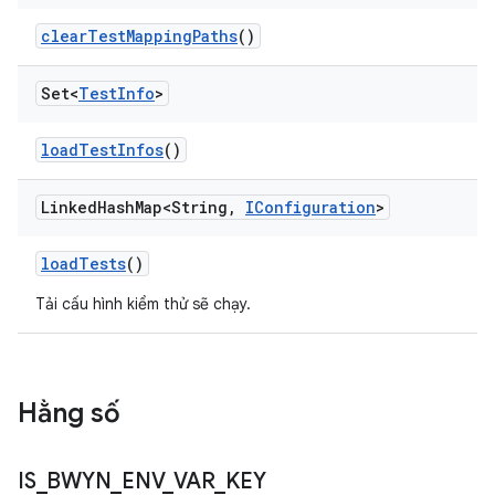
clear
Test
Mapping
Paths
()
Set<
Test
Info
>
load
Test
Infos
()
Linked
Hash
Map<String
,
IConfiguration
>
load
Tests
()
Tải cấu hình kiểm thử sẽ chạy.
Hằng số
IS
_
BWYN
_
ENV
_
VAR
_
KEY