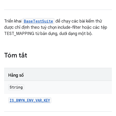
Triển khai
BaseTestSuite
để chạy các bài kiểm thử
được chỉ định theo tuỳ chọn include-filter hoặc các tệp
TEST_MAPPING từ bản dựng, dưới dạng một bộ.
Tóm tắt
Hằng số
String
IS
_
BWYN
_
ENV
_
VAR
_
KEY