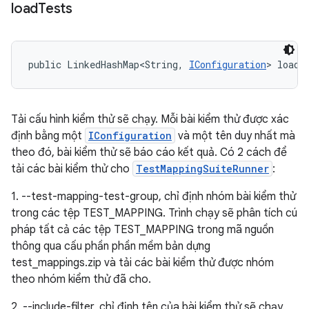
load
Tests
public LinkedHashMap<String, 
IConfiguration
> loadT
Tải cấu hình kiểm thử sẽ chạy. Mỗi bài kiểm thử được xác
định bằng một
IConfiguration
và một tên duy nhất mà
theo đó, bài kiểm thử sẽ báo cáo kết quả. Có 2 cách để
tải các bài kiểm thử cho
TestMappingSuiteRunner
:
1. --test-mapping-test-group, chỉ định nhóm bài kiểm thử
trong các tệp TEST_MAPPING. Trình chạy sẽ phân tích cú
pháp tất cả các tệp TEST_MAPPING trong mã nguồn
thông qua cấu phần phần mềm bản dựng
test_mappings.zip và tải các bài kiểm thử được nhóm
theo nhóm kiểm thử đã cho.
2. --include-filter, chỉ định tên của bài kiểm thử sẽ chạy.