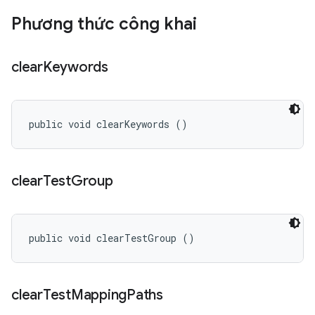
Phương thức công khai
clear
Keywords
public void clearKeywords ()
clear
Test
Group
public void clearTestGroup ()
clear
Test
Mapping
Paths