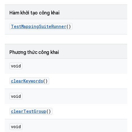
Hàm khởi tạo công khai
Test
Mapping
Suite
Runner
()
Phương thức công khai
void
clear
Keywords
()
void
clear
Test
Group
()
void