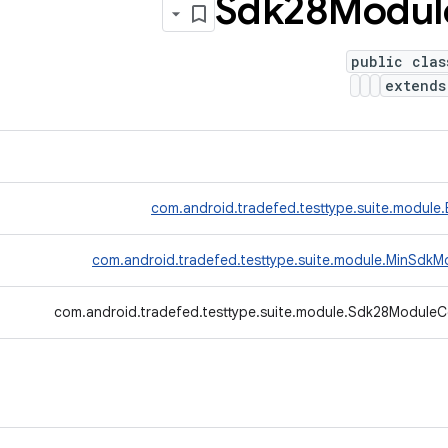
Sdk28Modul
public clas
extend
com.android.tradefed.testtype.suite.module
com.android.tradefed.testtype.suite.module.MinSdkM
com.android.tradefed.testtype.suite.module.Sdk28ModuleCo