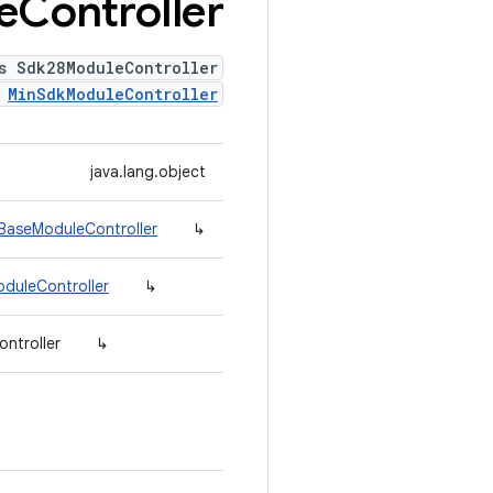
e
Controller
s Sdk28ModuleController
s
MinSdkModuleController
java.lang.object
.BaseModuleController
↳
oduleController
↳
ntroller
↳