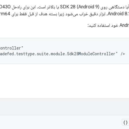
ontroller"

adefed.testtype.suite.module.Sdk28ModuleController" />
(