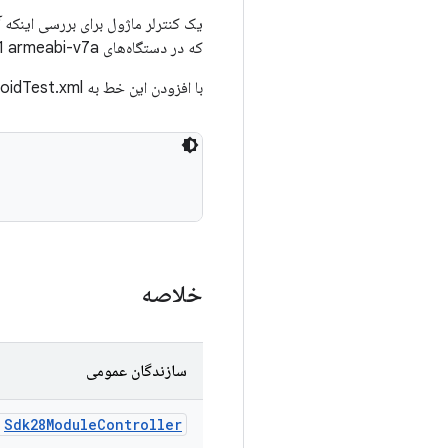
که در دستگاه‌های Android 8.1 armeabi-v7a، ابزار دقیق خراب می‌شود زیرا بسته هدف از قبل فقط برای arm64 انتخاب شده بود.
با افزودن این خط به AndroidTest.xml خود استفاده کنید:
خلاصه
سازندگان عمومی
)
Sdk28Module
Controller