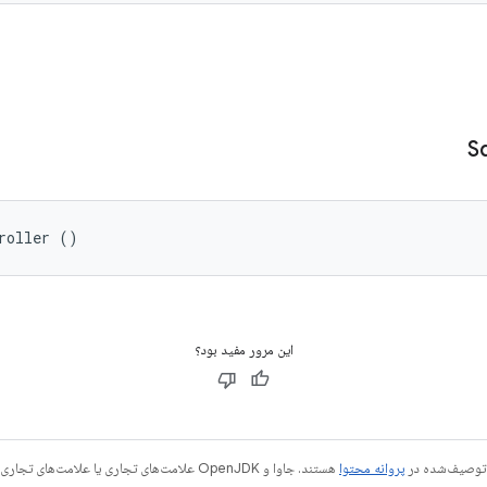
S
roller ()
این مرور مفید بود؟
ی توصیف‌شده در
پروانه محتوا
هستند. جاوا و OpenJDK علامت‌های تجاری یا علامت‌های تجاری ثبت‌شده Oracle و/یا وابسته‌های آن هستند.