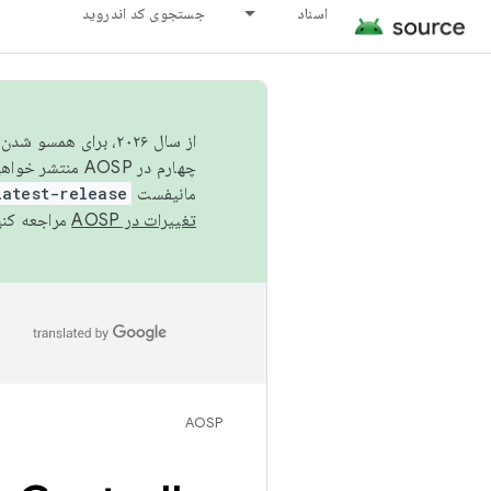
اسناد
جستجوی کد اندروید
از سال ۲۰۲۶، برای ه
چهارم در AOSP منتشر خواهیم کرد. برای ساخت و مشارکت در AOSP،
مانیفست
latest-release
تغییرات در AOSP
مراجعه کنی
ا
AOSP