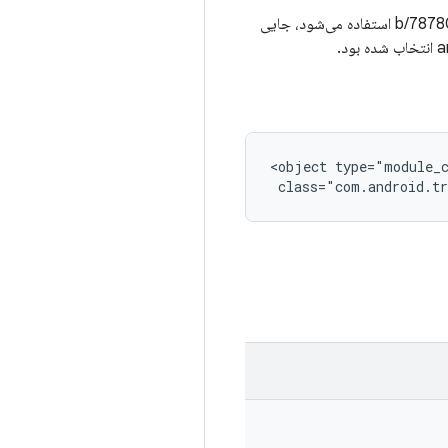
یک کنترلر ماژول برای بررسی اینکه آیا دستگاهی روی SDK 28 (Android 9) یا بالاتر است. این برای راه‌حل b/78780430 استفاده می‌شود، جایی
<object type="module_c
 class="com.android.tr