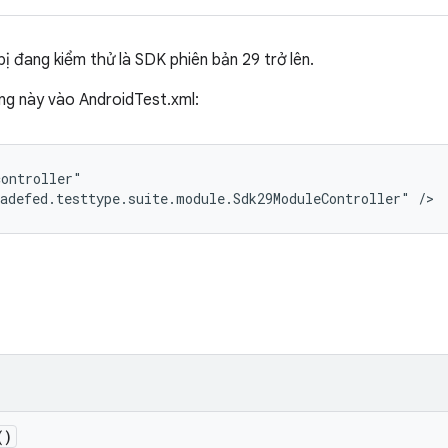
bị đang kiểm thử là SDK phiên bản 29 trở lên.
g này vào AndroidTest.xml:
ontroller"

adefed.testtype.suite.module.Sdk29ModuleController" />
()