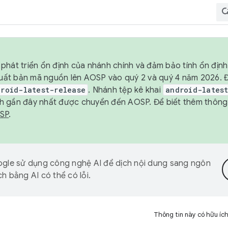
phát triển ổn định của nhánh chính và đảm bảo tính ổn địn
ẽ xuất bản mã nguồn lên AOSP vào quý 2 và quý 4 năm 2026.
droid-latest-release
. Nhánh tệp kê khai
android-lates
h gần đây nhất được chuyển đến AOSP. Để biết thêm thông t
OSP
.
gle sử dụng công nghệ AI để dịch nội dung sang ngôn
h bằng AI có thể có lỗi.
Thông tin này có hữu íc