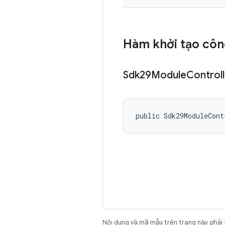
Hàm khởi tạo côn
Sdk29Module
Controll
public Sdk29ModuleCont
Nội dung và mã mẫu trên trang này phải