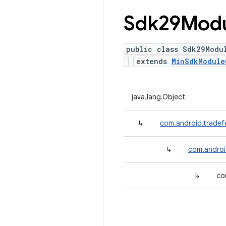
Sdk29Mod
public class Sdk29Modu
extends
MinSdkModule
java.lang.Object
↳
com.android.tradef
↳
com.androi
↳
co