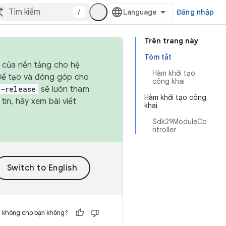
/
Đăng nhập
Trên trang này
Tóm tắt
h của nền tảng cho hệ
Hàm khởi tạo
 Để tạo và đóng góp cho
công khai
t-release
sẽ luôn tham
Hàm khởi tạo công
in, hãy xem bài viết
khai
Sdk29ModuleCo
ntroller
h không cho bạn không?