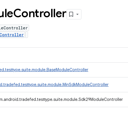
ule
Controller
leController
Controller
ed.testtype.suite.module.BaseModuleController
d.tradefed.testtype.suite.module.MinSdkModuleController
m.android.tradefed.testtype.suite.module.Sdk29ModuleController