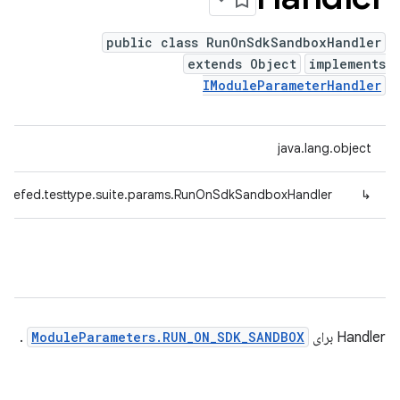
public class RunOnSdkSandboxHandler
extends Object
implements
IModuleParameterHandler
java.lang.object
radefed.testtype.suite.params.RunOnSdkSandboxHandler
↳
Handler برای
ModuleParameters.RUN_ON_SDK_SANDBOX
.