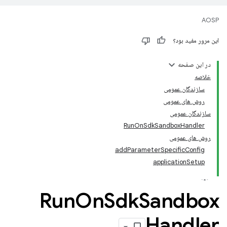
AOSP
این مرور مفید بود؟
در این صفحه
خلاصه
سازندگان عمومی
روش های عمومی
سازندگان عمومی
RunOnSdkSandboxHandler
روش های عمومی
addParameterSpecificConfig
applicationSetup
Run
On
Sdk
Sandbox
Handler