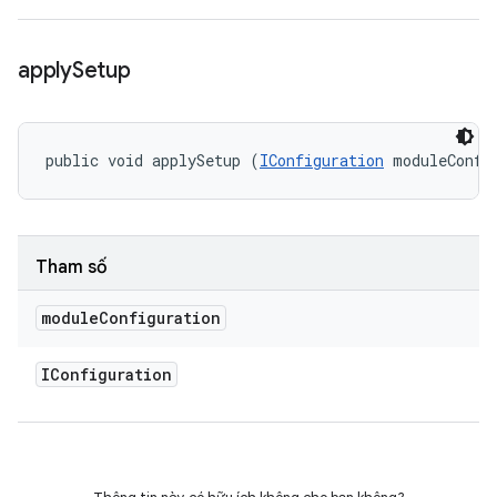
apply
Setup
public void applySetup (
IConfiguration
 moduleConfi
Tham số
module
Configuration
IConfiguration