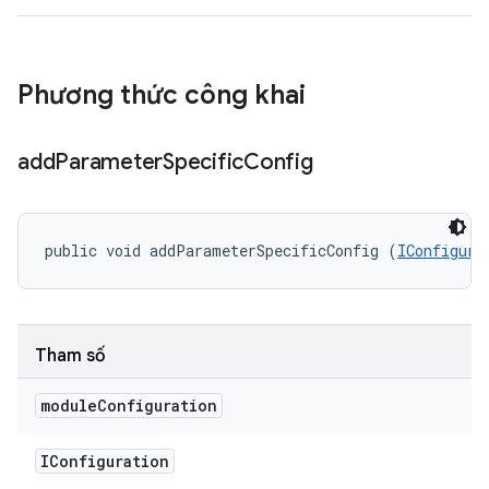
Phương thức công khai
add
Parameter
Specific
Config
public void addParameterSpecificConfig (
IConfigura
Tham số
module
Configuration
IConfiguration