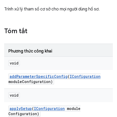
Trình xử lý tham số cơ sở cho mọi người dùng hồ sơ.
Tóm tắt
Phương thức công khai
void
add
Parameter
Specific
Config
(
IConfiguration
module
Configuration)
void
apply
Setup
(
IConfiguration
module
Configuration)