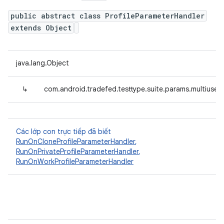
public abstract class ProfileParameterHandler
extends Object
java.lang.Object
↳
com.android.tradefed.testtype.suite.params.multiuser.
Các lớp con trực tiếp đã biết
RunOnCloneProfileParameterHandler
,
RunOnPrivateProfileParameterHandler
,
RunOnWorkProfileParameterHandler