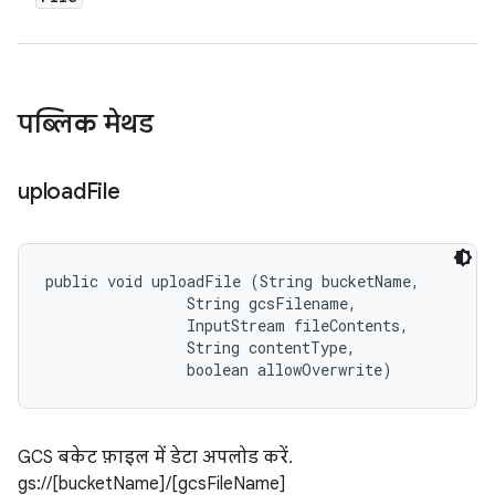
पब्लिक मेथड
upload
File
public void uploadFile (String bucketName, 

                String gcsFilename, 

                InputStream fileContents, 

                String contentType, 

                boolean allowOverwrite)
GCS बकेट फ़ाइल में डेटा अपलोड करें.
gs://[bucketName]/[gcsFileName]