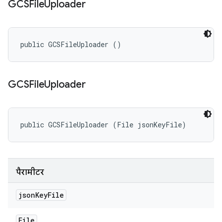
GCSFile
Uploader
public GCSFileUploader ()
GCSFile
Uploader
public GCSFileUploader (File jsonKeyFile)
पैरामीटर
json
Key
File
File