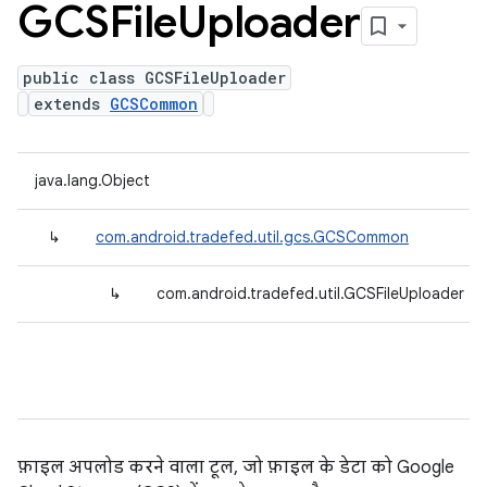
GCSFile
Uploader
public class GCSFileUploader
extends
GCSCommon
java.lang.Object
↳
com.android.tradefed.util.gcs.GCSCommon
↳
com.android.tradefed.util.GCSFileUploader
फ़ाइल अपलोड करने वाला टूल, जो फ़ाइल के डेटा को Google