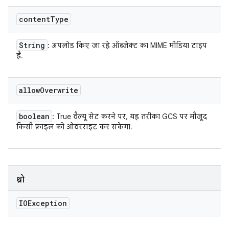
content
Type
String
: अपलोड किए जा रहे ऑब्जेक्ट का MIME मीडिया टाइप
है.
allow
Overwrite
boolean
: True वैल्यू सेट करने पर, यह तरीका GCS पर मौजूद
किसी फ़ाइल को ओवरराइट कर सकेगा.
थ्रो
IOException