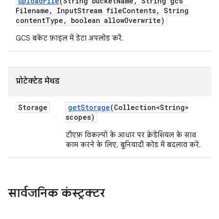
upload
File
(String bucket
Name
,
String gcs
Filename
,
Input
Stream file
Contents
,
String
content
Type
,
boolean allow
Overwrite)
GCS बकेट फ़ाइल में डेटा अपलोड करें.
प्रोटेक्टेड मेथड
Storage
get
Storage
(Collection<String>
scopes)
टीएफ़ विकल्पों के आधार पर क्रेडेंशियल के साथ
काम करने के लिए, बुनियादी कोड में बदलाव करें.
सार्वजनिक कंस्ट्रक्टर