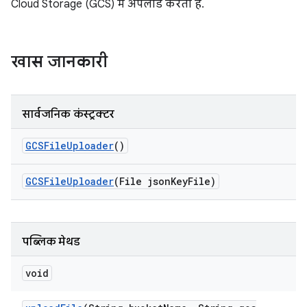
Cloud Storage (GCS) में अपलोड करता है.
खास जानकारी
सार्वजनिक कंस्ट्रक्टर
GCSFile
Uploader
()
GCSFile
Uploader
(File json
Key
File)
पब्लिक मेथड
void