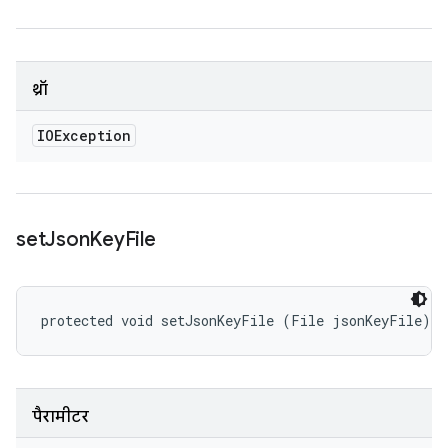
थ्रॉ
IOException
set
Json
Key
File
protected void setJsonKeyFile (File jsonKeyFile)
पैरामीटर