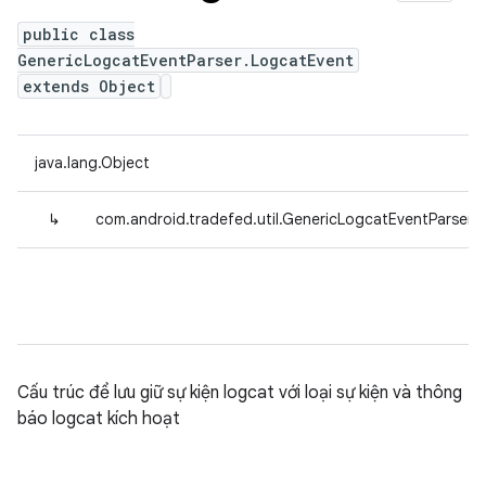
public class
GenericLogcatEventParser.LogcatEvent
extends Object
java.lang.Object
↳
com.android.tradefed.util.GenericLogcatEventParser.
Cấu trúc để lưu giữ sự kiện logcat với loại sự kiện và thông
báo logcat kích hoạt