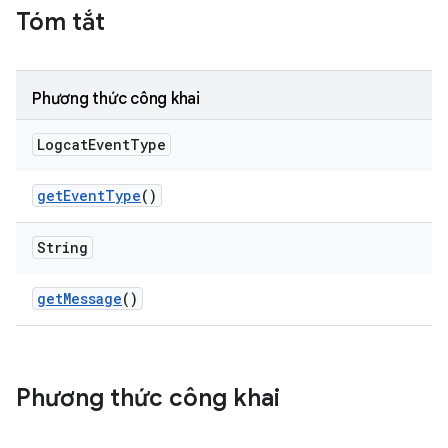
Tóm tắt
Phương thức công khai
Logcat
Event
Type
get
Event
Type
()
String
get
Message
()
Phương thức công khai