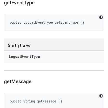
get
Event
Type
public LogcatEventType getEventType ()
Giá trị trả về
Logcat
Event
Type
get
Message
public String getMessage ()