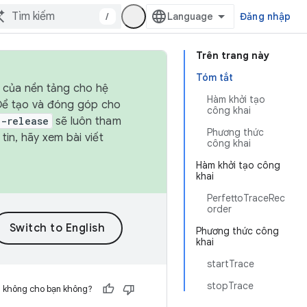
/
Đăng nhập
Trên trang này
Tóm tắt
h của nền tảng cho hệ
Hàm khởi tạo
 Để tạo và đóng góp cho
công khai
t-release
sẽ luôn tham
Phương thức
in, hãy xem bài viết
công khai
Hàm khởi tạo công
khai
PerfettoTraceRec
order
Phương thức công
khai
startTrace
stopTrace
h không cho bạn không?