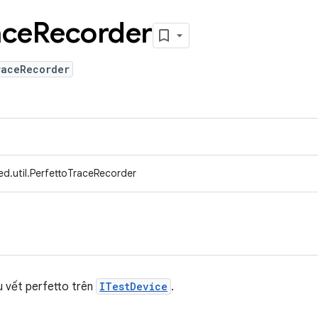
ace
Recorder
raceRecorder
d.util.PerfettoTraceRecorder
ấu vết perfetto trên
ITestDevice
.