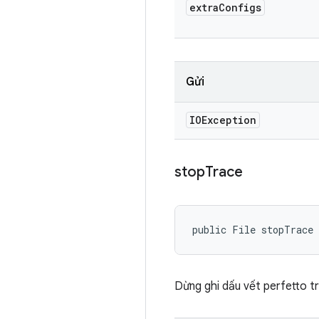
extra
Configs
Gửi
IOException
stop
Trace
public File stopTrace
Dừng ghi dấu vết perfetto tr