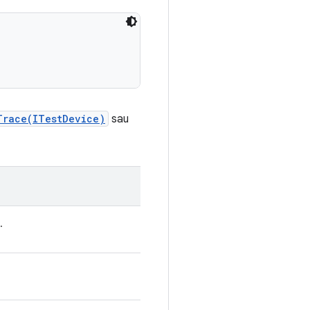
Trace(ITestDevice)
sau
.