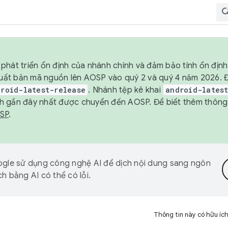
phát triển ổn định của nhánh chính và đảm bảo tính ổn địn
ẽ xuất bản mã nguồn lên AOSP vào quý 2 và quý 4 năm 2026.
droid-latest-release
. Nhánh tệp kê khai
android-lates
h gần đây nhất được chuyển đến AOSP. Để biết thêm thông t
OSP
.
gle sử dụng công nghệ AI để dịch nội dung sang ngôn
h bằng AI có thể có lỗi.
Thông tin này có hữu íc