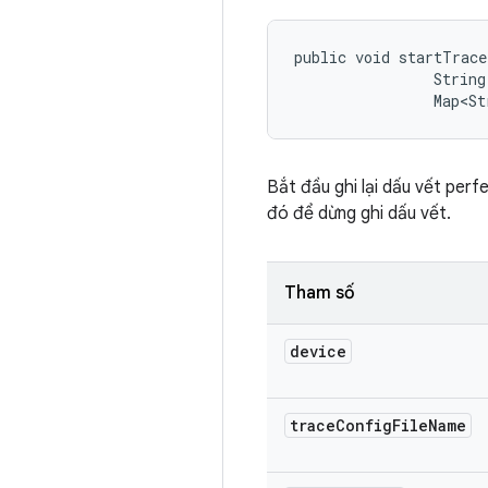
public void startTrace
                String
                Map<St
Bắt đầu ghi lại dấu vết perfe
đó để dừng ghi dấu vết.
Tham số
device
trace
Config
File
Name