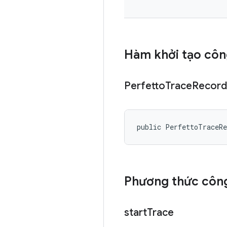
Hàm khởi tạo côn
Perfetto
Trace
Record
public PerfettoTraceR
Phương thức công
start
Trace