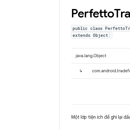
Perfetto
Tr
public class PerfettoT
extends Object
java.lang.Object
↳
com.android.tradefe
Một lớp tiện ích để ghi lại d