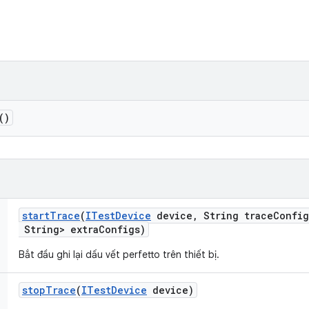
()
start
Trace
(
ITest
Device
device
,
String trace
Config
String> extra
Configs)
Bắt đầu ghi lại dấu vết perfetto trên thiết bị.
stop
Trace
(
ITest
Device
device)