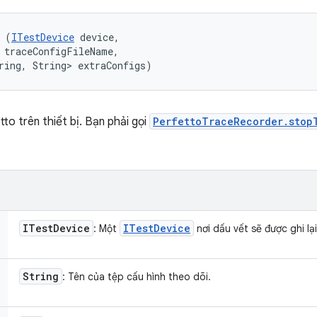
 (
ITestDevice
 device, 

 traceConfigFileName, 

ring, String> extraConfigs)
tto trên thiết bị. Bạn phải gọi
PerfettoTraceRecorder.stop
ITest
Device
ITest
Device
: Một
nơi dấu vết sẽ được ghi lại
String
: Tên của tệp cấu hình theo dõi.