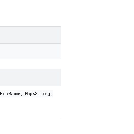
File
Name
,
Map<String
,