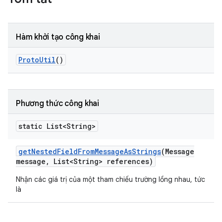
Hàm khởi tạo công khai
Proto
Util
()
Phương thức công khai
static List<String>
get
Nested
Field
From
Message
As
Strings
(Message
message
,
List<String> references)
Nhận các giá trị của một tham chiếu trường lồng nhau, tức
là