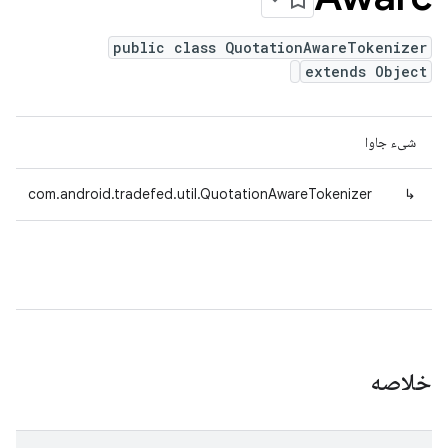
public class QuotationAwareTokenizer
extends Object
شیء جاوا
com.android.tradefed.util.QuotationAwareTokenizer
↳
خلاصه