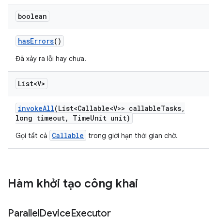
boolean
has
Errors
()
Đã xảy ra lỗi hay chưa.
List<V>
invoke
All
(List<Callable<V>> callable
Tasks
,
long timeout
,
Time
Unit unit)
Callable
Gọi tất cả
trong giới hạn thời gian chờ.
Hàm khởi tạo công khai
Parallel
Device
Executor