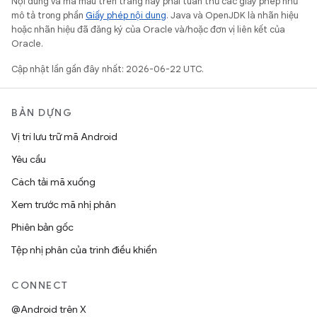
Nội dung và mã mẫu trên trang này phải tuân thủ các giấy phép như
mô tả trong phần
Giấy phép nội dung
. Java và OpenJDK là nhãn hiệu
hoặc nhãn hiệu đã đăng ký của Oracle và/hoặc đơn vị liên kết của
Oracle.
Cập nhật lần gần đây nhất: 2026-06-22 UTC.
BẢN DỰNG
Vị trí lưu trữ mã Android
Yêu cầu
Cách tải mã xuống
Xem trước mã nhị phân
Phiên bản gốc
Tệp nhị phân của trình điều khiển
CONNECT
@Android trên X