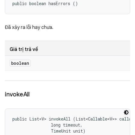
public boolean hasErrors ()
Đã xảy ra lỗi hay chưa.
Giá trị trả về
boolean
invoke
All
public List<V> invokeAll (List<Callable<V>> callabl
                long timeout, 

                TimeUnit unit)