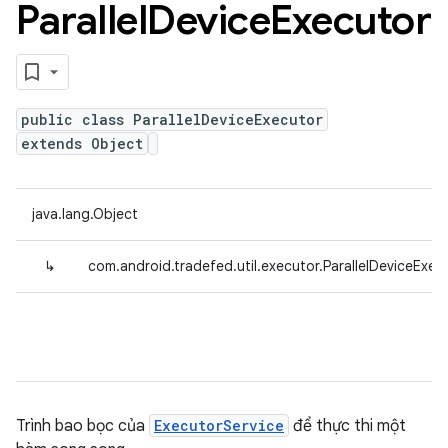
Parallel
Device
Executor
public class ParallelDeviceExecutor
extends Object
java.lang.Object
↳
com.android.tradefed.util.executor.ParallelDeviceExec
Trình bao bọc của
ExecutorService
để thực thi một