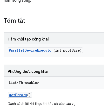
hàm song song.
Tóm tắt
Hàm khởi tạo công khai
Parallel
Device
Executor
(int pool
Size)
Phương thức công khai
List<Throwable>
get
Errors
()
Danh sách lỗi khi thực thi tất cả các tác vụ.