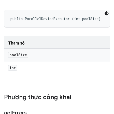
public ParallelDeviceExecutor (int poolSize)
Tham số
pool
Size
int
Phương thức công khai
get
Errors