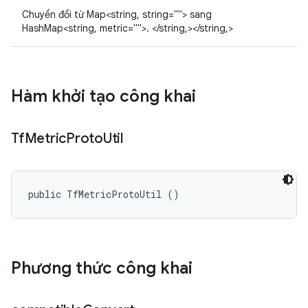
Chuyển đổi từ Map<string, string=""> sang
HashMap<string, metric="">. </string,></string,>
Hàm khởi tạo công khai
Tf
Metric
Proto
Util
public TfMetricProtoUtil ()
Phương thức công khai