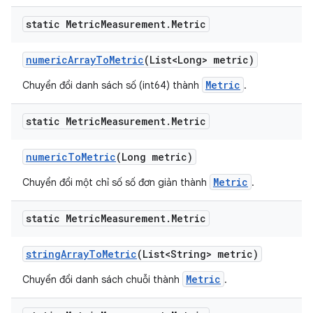
static Metric
Measurement
.
Metric
numeric
Array
To
Metric
(List<Long> metric)
Metric
Chuyển đổi danh sách số (int64) thành
.
static Metric
Measurement
.
Metric
numeric
To
Metric
(Long metric)
Metric
Chuyển đổi một chỉ số số đơn giản thành
.
static Metric
Measurement
.
Metric
string
Array
To
Metric
(List<String> metric)
Metric
Chuyển đổi danh sách chuỗi thành
.