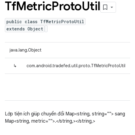
Tf
Metric
Proto
Util
public class TfMetricProtoUtil
extends Object
java.lang.Object
↳
com.android.tradefed.util.proto.TfMetricProtoUtil
Lớp tiện ích giúp chuyển đổi Map<string, string=""> sang
Map<string, metric="">.</string,></string,>