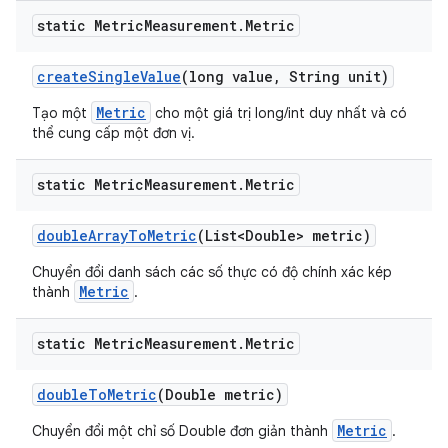
static Metric
Measurement
.
Metric
create
Single
Value
(long value
,
String unit)
Metric
Tạo một
cho một giá trị long/int duy nhất và có
thể cung cấp một đơn vị.
static Metric
Measurement
.
Metric
double
Array
To
Metric
(List<Double> metric)
Chuyển đổi danh sách các số thực có độ chính xác kép
Metric
thành
.
static Metric
Measurement
.
Metric
double
To
Metric
(Double metric)
Metric
Chuyển đổi một chỉ số Double đơn giản thành
.