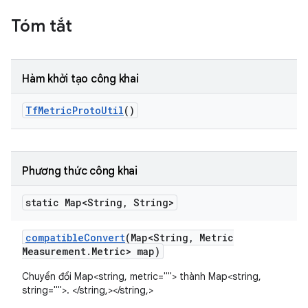
Tóm tắt
Hàm khởi tạo công khai
Tf
Metric
Proto
Util
()
Phương thức công khai
static Map<String
,
String>
compatible
Convert
(Map<String
,
Metric
Measurement
.
Metric> map)
Chuyển đổi Map<string, metric=""> thành Map<string,
string="">. </string,></string,>