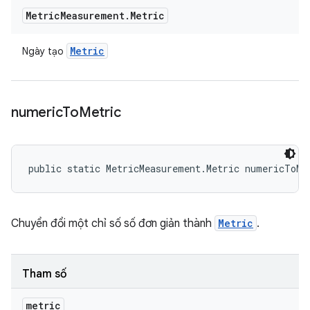
Metric
Measurement
.
Metric
Metric
Ngày tạo
numeric
To
Metric
public static MetricMeasurement.Metric numericToMe
Chuyển đổi một chỉ số số đơn giản thành
Metric
.
Tham số
metric