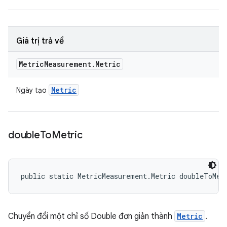
Giá trị trả về
Metric
Measurement
.
Metric
Metric
Ngày tạo
double
To
Metric
public static MetricMeasurement.Metric doubleToMet
Chuyển đổi một chỉ số Double đơn giản thành
Metric
.