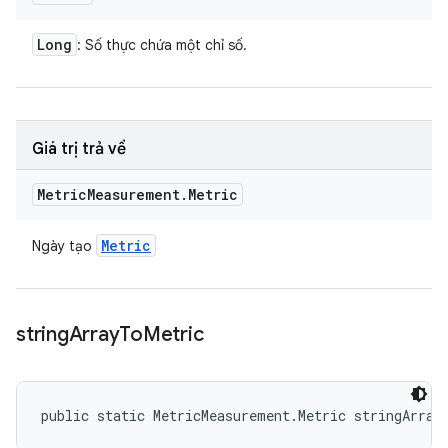
Long
: Số thực chứa một chỉ số.
Giá trị trả về
Metric
Measurement
.
Metric
Metric
Ngày tạo
string
Array
To
Metric
public static MetricMeasurement.Metric stringArray