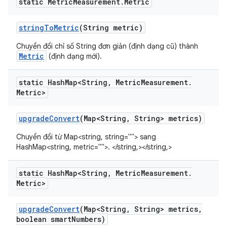
static Metric
Measurement
.
Metric
string
To
Metric
(String metric)
Chuyển đổi chỉ số String đơn giản (định dạng cũ) thành
Metric
(định dạng mới).
static Hash
Map<String
,
Metric
Measurement
.
Metric>
upgrade
Convert
(Map<String
,
String> metrics)
Chuyển đổi từ Map<string, string=""> sang
HashMap<string, metric="">. </string,></string,>
static Hash
Map<String
,
Metric
Measurement
.
Metric>
upgrade
Convert
(Map<String
,
String> metrics
,
boolean smart
Numbers)