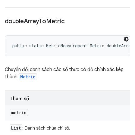
double
Array
To
Metric
public static MetricMeasurement.Metric doubleArray
Chuyển đổi danh sách các số thực có độ chính xác kép
thành
Metric
.
Tham số
metric
List
: Danh sách chứa chỉ số.